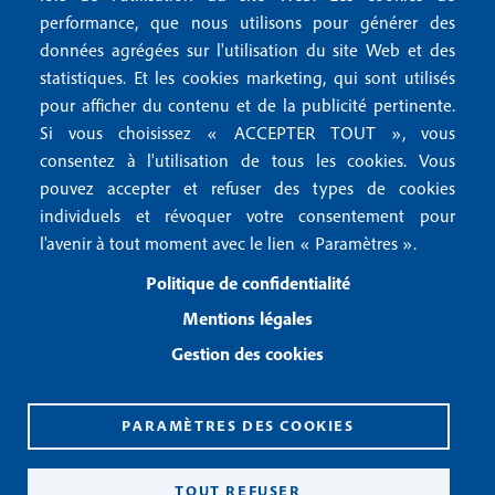
r
o
performance, que nous utilisons pour générer des
4
données agrégées sur l'utilisation du site Web et des
o
FAQ
statistiques. Et les cookies marketing, qui sont utilisés
M
t
pour afficher du contenu et de la publicité pertinente.
e
Si vous choisissez « ACCEPTER TOUT », vous
e
Mentions légales
consentez à l'utilisation de tous les cookies. Vous
n
r
Mentions RGPD
pouvez accepter et refuser des types de cookies
u
2
Conditions générales de vente
individuels et révoquer votre consentement pour
f
l'avenir à tout moment avec le lien « Paramètres ».
Conditions générales d'utilisation
o
Politique de confidentialité
Gestion des cookies
Mentions légales
o
Gestion des cookies
Recevoir notre newsletter
t
e
R
PARAMÈTRES DES COOKIES
e
r
c
3
e
TOUT REFUSER