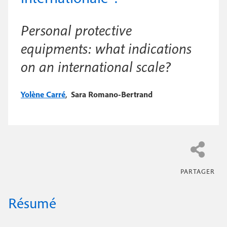
e
c
i
c
i
Personal protective
n
o
p
equipments: what indications
a
c
n
l
on an international scale?
i
d
p
a
Yolène Carré
,
Sara Romano-Bertrand
a
i
l
r
e
e
Résumé