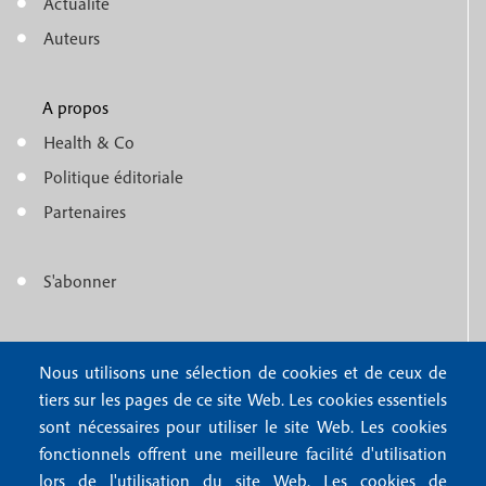
e
Actualité
n
Auteurs
u
A propos
f
m
Health & Co
o
e
Politique éditoriale
o
n
Partenaires
t
u
e
S'abonner
f
M
r
o
e
1
o
Nous contacter
Nous utilisons une sélection de cookies et de ceux de
n
tiers sur les pages de ce site Web. Les cookies essentiels
Abonnements
t
u
sont nécessaires pour utiliser le site Web. Les cookies
Rédaction
e
fonctionnels offrent une meilleure facilité d'utilisation
f
Publicité
lors de l'utilisation du site Web. Les cookies de