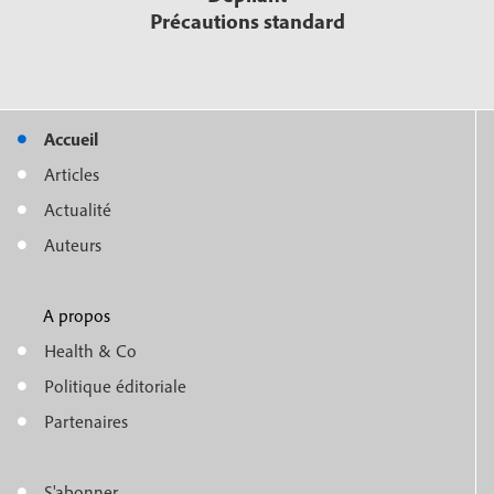
Précautions standard
Accueil
M
Articles
e
Actualité
n
Auteurs
u
A propos
f
m
Health & Co
o
e
Politique éditoriale
o
n
Partenaires
t
u
e
S'abonner