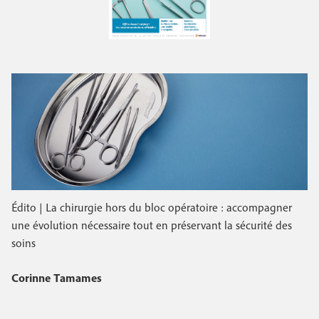
e
c
i
c
i
n
o
p
a
c
n
l
i
d
p
a
a
i
l
r
e
e
Édito | La chirurgie hors du bloc opératoire : accompagner
une évolution nécessaire tout en préservant la sécurité des
soins
Corinne Tamames