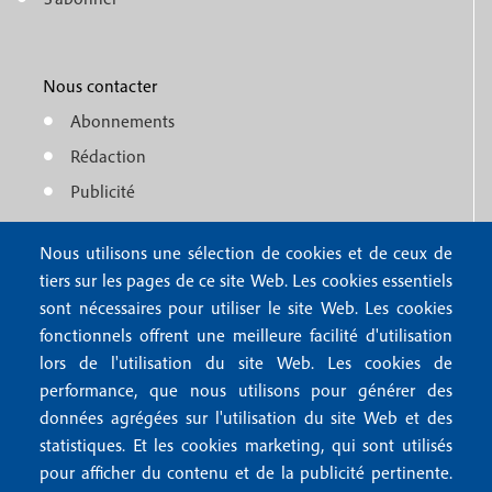
f
M
r
o
e
1
o
Nous contacter
n
Abonnements
t
u
Rédaction
e
f
Publicité
r
o
4
Nous utilisons une sélection de cookies et de ceux de
o
FAQ
tiers sur les pages de ce site Web. Les cookies essentiels
M
t
sont nécessaires pour utiliser le site Web. Les cookies
e
fonctionnels offrent une meilleure facilité d'utilisation
e
Mentions légales
lors de l'utilisation du site Web. Les cookies de
n
r
Mentions RGPD
performance, que nous utilisons pour générer des
u
données agrégées sur l'utilisation du site Web et des
2
Conditions générales de vente
f
statistiques. Et les cookies marketing, qui sont utilisés
Conditions générales d'utilisation
pour afficher du contenu et de la publicité pertinente.
Gestion des cookies