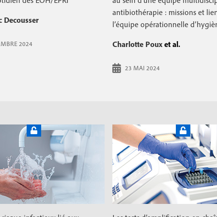
otidien des EOH/EPRI
au sein d’une équipe multidiscip
antibiothérapie : missions et lie
c
c Decousser
l’équipe opérationnelle d’hygiè
o
Charlotte Poux
et al.
EMBRE 2024
n
d
23 MAI 2024
a
i
r
e