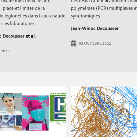
 risque infectieux lié aux
Les tests d’amplification en cha
: place et limites de la
polymérase (PCR) multiplexes et
e légionelles dans l’eau chaude
syndromiques
r les laboratoires
Jean-Winoc Decousser
c Decousser
et al.
03 OCTOBRE 2022
 2023