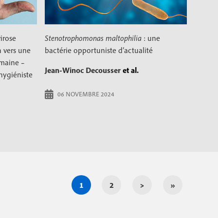
irose
Stenotrophomonas maltophilia
: une
n vers une
bactérie opportuniste d’actualité
umaine –
Jean-Winoc Decousser
et al.
hygiéniste
06 NOVEMBRE 2024
P
1
P
2
P
>
D
»
a
a
a
e