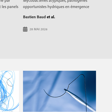
îne par
Mycobactéries atypiques, pathogènes
 les panels
opportunistes hydriques en émergence
Bastien Baud
et al.
28 MAI 2026