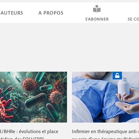
AUTEURS
A PROPOS
N
S'ABONNER
SE C
a
v
i
g
a
t
i
o
n
s
R/BHRe : évolutions et place
Infirmier en thérapeutique anti-
e