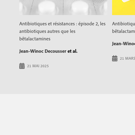
Antibiotiques et résistances : épisode 2, les
Antibiotiqu
antibiotiques autres que les
bêtalactam
bêtalactamines
Jean-Wino
Jean-Winoc Decousser
et al.
21 MARS
21 MAI 2025
P
a
g
i