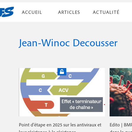
A
ACCUEIL
ARTICLES
ACTUALITÉ
l
N
l
Par liste
e
a
r
Jean-Winoc Decousser
v
Par numéro
a
i
u
c
g
o
a
n
t
t
e
i
n
u
o
p
n
r
i
p
Point d’étape en 2025 sur les antiviraux et
Edito | BM
n