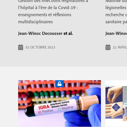
Gestion des infections respiratoires à
Maîtrise du
l’hôpital à l’ère de la Covid-19 :
légionelles 
enseignements et réflexions
recherche d
multidisciplinaires
sanitaire pa
Jean-Winoc Decousser
et al.
Jean-Wino
02 OCTOBRE 2023
21 AVRIL