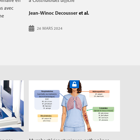
linaire en
à
Clostridioides difficile
ns avec
Jean-Winoc Decousser
et al.
ne
26 MARS 2024