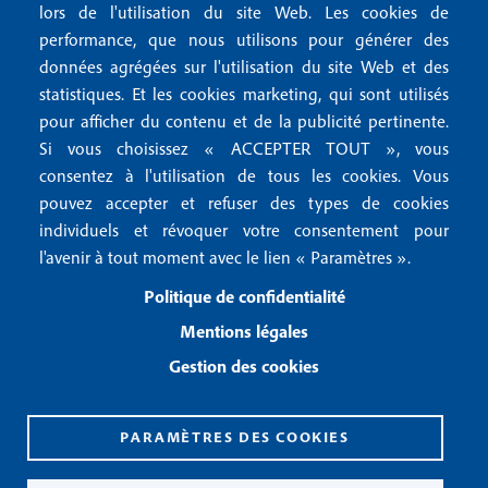
lors de l'utilisation du site Web. Les cookies de
n
r
Mentions RGPD
performance, que nous utilisons pour générer des
u
2
données agrégées sur l'utilisation du site Web et des
Conditions générales de vente
f
statistiques. Et les cookies marketing, qui sont utilisés
Conditions générales d'utilisation
pour afficher du contenu et de la publicité pertinente.
o
Gestion des cookies
Si vous choisissez « ACCEPTER TOUT », vous
o
consentez à l'utilisation de tous les cookies. Vous
pouvez accepter et refuser des types de cookies
Recevoir notre newsletter
t
individuels et révoquer votre consentement pour
e
l'avenir à tout moment avec le lien « Paramètres ».
R
e
r
Politique de confidentialité
c
3
e
Mentions légales
v
Gestion des cookies
o
i
r
n
PARAMÈTRES DES COOKIES
o
CPPAP 0926 X 94990
t