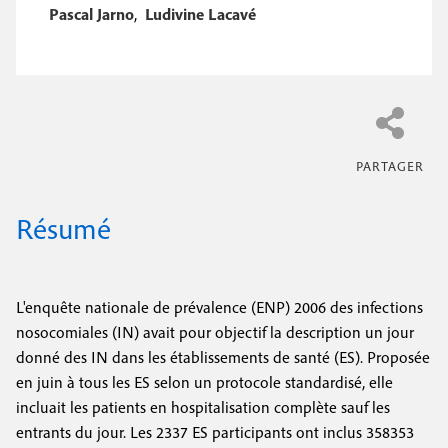
e
Pascal Jarno
,
Ludivine Lacavé
c
i
c
i
n
o
p
a
c
n
l
i
d
p
a
a
i
Résumé
l
r
e
e
L'enquête nationale de prévalence (ENP) 2006 des infections
nosocomiales (IN) avait pour objectif la description un jour
donné des IN dans les établissements de santé (ES). Proposée
en juin à tous les ES selon un protocole standardisé, elle
incluait les patients en hospitalisation complète sauf les
entrants du jour. Les 2337 ES participants ont inclus 358353