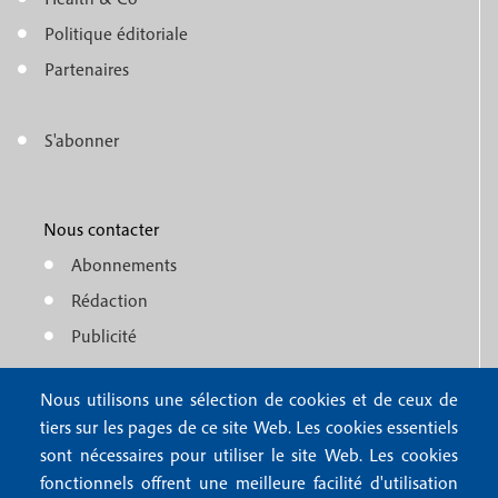
o
e
Politique éditoriale
o
n
Partenaires
t
u
e
S'abonner
f
M
r
o
e
1
o
Nous contacter
n
Abonnements
t
u
Rédaction
e
f
Publicité
r
o
4
Nous utilisons une sélection de cookies et de ceux de
o
FAQ
tiers sur les pages de ce site Web. Les cookies essentiels
M
t
sont nécessaires pour utiliser le site Web. Les cookies
e
fonctionnels offrent une meilleure facilité d'utilisation
e
Mentions légales