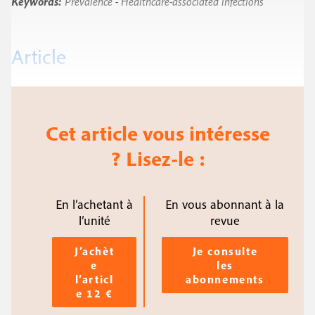
Keywords:
Prevalence
-
Healthcare-associated infections
Article
Cet article vous intéresse
? Lisez-le :
En l’achetant à
En vous abonnant à la
l’unité
revue
J’achèt
Je consulte
e
les
l’articl
abonnements
e 12 €