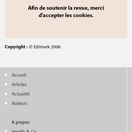
Afin de soutenir la revue, merci
d'accepter les cookies.
Copyright :
© Edimark 2006.
Accueil
M
Articles
e
Actualité
n
Auteurs
u
A propos
f
m
Health & Co