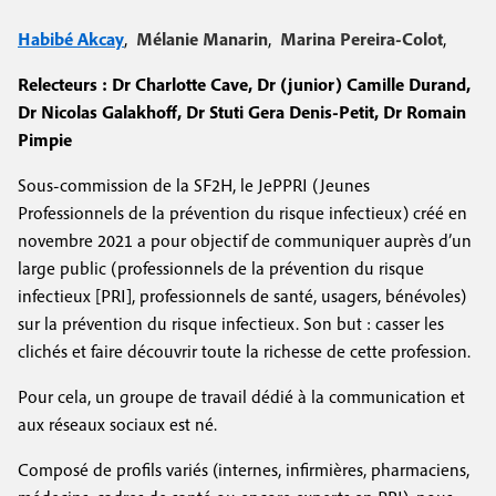
e
c
i
c
Habibé Akcay
,
Mélanie Manarin
,
Marina Pereira-Colot
,
i
n
o
p
Relecteurs : Dr Charlotte Cave, Dr (junior) Camille Durand,
a
c
Dr Nicolas Galakhoff, Dr Stuti Gera Denis-Petit, Dr Romain
n
l
Pimpie
i
d
S
ous-commission de la SF2H, le JePPRI (Jeunes
p
a
Professionnels de la prévention du risque infectieux) créé en
a
i
novembre 2021 a pour objectif de communiquer auprès d’un
l
large public (professionnels de la prévention du risque
r
infectieux [PRI], professionnels de santé, usagers, bénévoles)
e
e
sur la prévention du risque infectieux. Son but : casser les
clichés et faire découvrir toute la richesse de cette profession.
Pour cela, un groupe de travail dédié à la communication et
aux réseaux sociaux est né.
Composé de profils variés (internes, infirmières, pharmaciens,