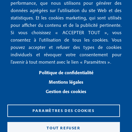
r
Mentions RGPD
performance, que nous utilisons pour générer des
u
2
données agrégées sur l'utilisation du site Web et des
Conditions générales de vente
f
statistiques. Et les cookies marketing, qui sont utilisés
Conditions générales d'utilisation
pour afficher du contenu et de la publicité pertinente.
o
Gestion des cookies
Si vous choisissez « ACCEPTER TOUT », vous
o
consentez à l'utilisation de tous les cookies. Vous
pouvez accepter et refuser des types de cookies
Recevoir notre newsletter
t
individuels et révoquer votre consentement pour
e
l'avenir à tout moment avec le lien « Paramètres ».
R
e
r
Politique de confidentialité
c
3
e
Mentions légales
v
Gestion des cookies
o
i
r
n
PARAMÈTRES DES COOKIES
o
CPPAP 0926 X 94990
t
ISSN 2826-3847
TOUT REFUSER
r
Copyright© 2026