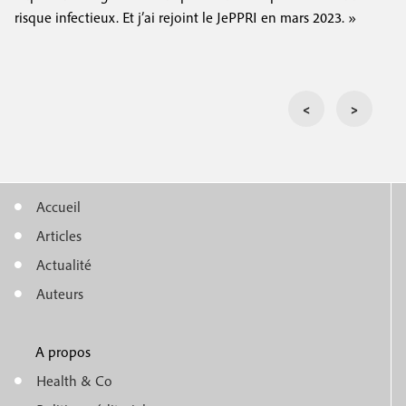
risque infectieux. Et j’ai rejoint le JePPRI en mars 2023. »
<
>
Accueil
M
Articles
e
Actualité
n
Auteurs
u
A propos
f
m
Health & Co
o