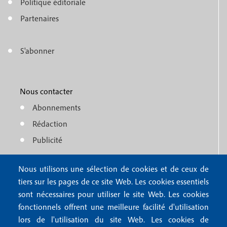
e
Politique éditoriale
o
n
Partenaires
t
u
e
S'abonner
f
M
r
o
e
1
o
Nous contacter
n
Abonnements
t
u
Rédaction
e
f
Publicité
r
o
4
Nous utilisons une sélection de cookies et de ceux de
o
FAQ
tiers sur les pages de ce site Web. Les cookies essentiels
M
t
sont nécessaires pour utiliser le site Web. Les cookies
e
fonctionnels offrent une meilleure facilité d'utilisation
e
Mentions légales
lors de l'utilisation du site Web. Les cookies de
n