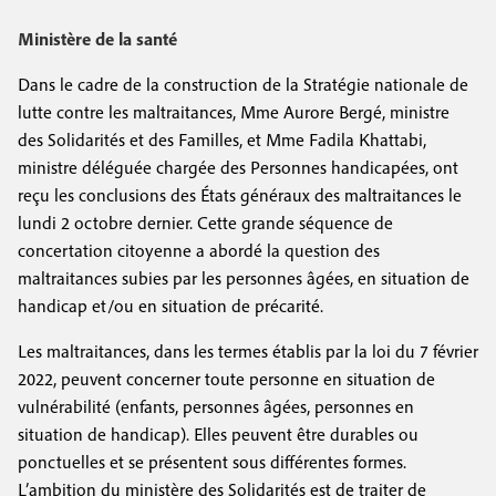
e
c
i
c
Ministère de la santé
i
n
o
p
Dans le cadre de la construction de la Stratégie nationale de
a
c
lutte contre les maltraitances, Mme Aurore Bergé, ministre
n
l
des Solidarités et des Familles, et Mme Fadila Khattabi,
i
d
ministre déléguée chargée des Personnes handicapées, ont
p
a
reçu les conclusions des États généraux des maltraitances le
lundi 2 octobre dernier. Cette grande séquence de
a
i
concertation citoyenne a abordé la question des
l
r
maltraitances subies par les personnes âgées, en situation de
handicap et/ou en situation de précarité.
e
e
Les maltraitances, dans les termes établis par la loi du 7 février
2022, peuvent concerner toute personne en situation de
vulnérabilité (enfants, personnes âgées, personnes en
situation de handicap). Elles peuvent être durables ou
ponctuelles et se présentent sous différentes formes.
L’ambition du ministère des Solidarités est de traiter de