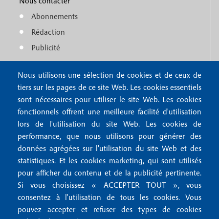
o
Nous contacter
n
Abonnements
t
u
Rédaction
e
f
Publicité
r
o
4
Nous utilisons une sélection de cookies et de ceux de
o
FAQ
tiers sur les pages de ce site Web. Les cookies essentiels
M
t
sont nécessaires pour utiliser le site Web. Les cookies
e
fonctionnels offrent une meilleure facilité d'utilisation
e
Mentions légales
lors de l'utilisation du site Web. Les cookies de
n
r
Mentions RGPD
performance, que nous utilisons pour générer des
u
données agrégées sur l'utilisation du site Web et des
2
Conditions générales de vente
f
statistiques. Et les cookies marketing, qui sont utilisés
Conditions générales d'utilisation
pour afficher du contenu et de la publicité pertinente.
o
Gestion des cookies
Si vous choisissez « ACCEPTER TOUT », vous
o
consentez à l'utilisation de tous les cookies. Vous
pouvez accepter et refuser des types de cookies
Recevoir notre newsletter
t