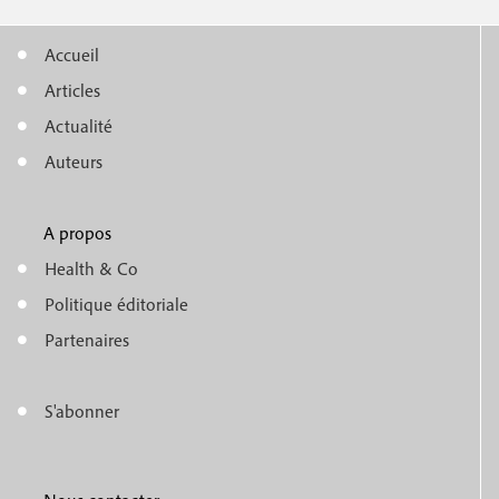
Accueil
M
Articles
e
Actualité
n
Auteurs
u
A propos
f
m
Health & Co
o
e
Politique éditoriale
o
n
Partenaires
t
u
e
S'abonner
f
M
r
o
e
1