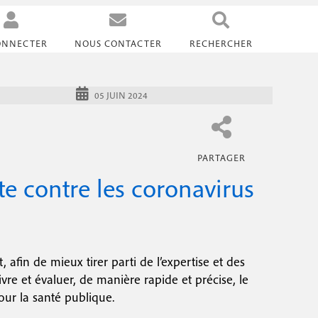
ONNECTER
NOUS CONTACTER
RECHERCHER
Abonnements
Rédaction
+33 (0)5 34 56 35 60
05 JUIN 2024
Publicité
(10h-12h / 14h-17h)
+33 (0)4 37 69 76 15
du lundi au vendredi
+33 (0)6 75 23 05 35
redaction@healthandco.fr
abo@healthandco.fr
e contre les coronavirus
pub@boops.fr
Health & co / Opper services
CS 60003
F-31242 L'Union Cedex
fin de mieux tirer parti de l’expertise et des
vre et évaluer, de manière rapide et précise, le
ur la santé publique.