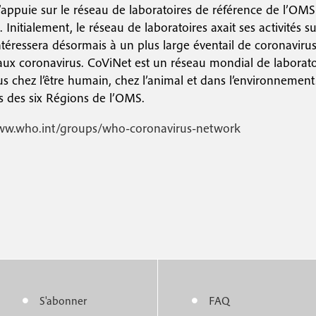
’appuie sur le réseau de laboratoires de référence de l’OMS
c
Initialement, le réseau de laboratoires axait ses activités su
o
intéressera désormais à un plus large éventail de coronavir
ux coronavirus. CoViNet est un réseau mondial de laboratoir
n
us chez l’être humain, chez l’animal et dans l’environnemen
d
s des six Régions de l’OMS.
a
ww.who.int/groups/who-coronavirus-network
i
r
e
S'abonner
FAQ