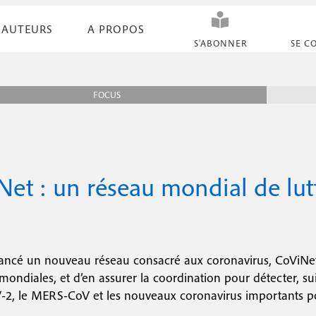
AUTEURS
A PROPOS
N
S'ABONNER
SE C
a
v
FOCUS
i
g
a
et : un réseau mondial de lutt
t
i
o
n
ancé un nouveau réseau consacré aux coronavirus, CoViNet, a
mondiales, et d’en assurer la coordination pour détecter, sui
s
2, le MERS-CoV et les nouveaux coronavirus importants po
e