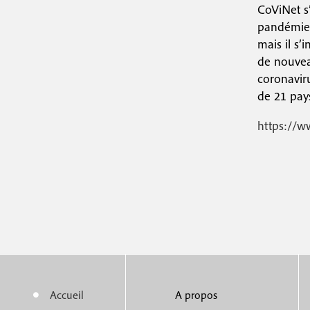
r
CoViNet s
c
pandémie. 
i
i
mais il s’
p
n
de nouvea
a
coronavir
c
l
de 21 pay
i
https://w
p
a
l
e
Accueil
A propos