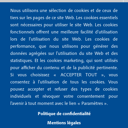
o
4
Nous utilisons une sélection de cookies et de ceux de
o
FAQ
tiers sur les pages de ce site Web. Les cookies essentiels
M
t
sont nécessaires pour utiliser le site Web. Les cookies
e
fonctionnels offrent une meilleure facilité d'utilisation
e
Mentions légales
lors de l'utilisation du site Web. Les cookies de
n
r
Mentions RGPD
performance, que nous utilisons pour générer des
u
données agrégées sur l'utilisation du site Web et des
2
Conditions générales de vente
f
statistiques. Et les cookies marketing, qui sont utilisés
Conditions générales d'utilisation
pour afficher du contenu et de la publicité pertinente.
o
Gestion des cookies
Si vous choisissez « ACCEPTER TOUT », vous
o
consentez à l'utilisation de tous les cookies. Vous
pouvez accepter et refuser des types de cookies
Recevoir notre newsletter
t
individuels et révoquer votre consentement pour
e
l'avenir à tout moment avec le lien « Paramètres ».
R
e
r
Politique de confidentialité
c
3
e
Mentions légales
v