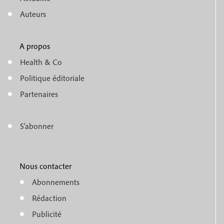
n
Auteurs
u
A propos
f
m
Health & Co
o
e
Politique éditoriale
o
n
Partenaires
t
u
e
S'abonner
f
M
r
o
e
1
o
Nous contacter
n
Abonnements
t
u
Rédaction
e
f
Publicité
r