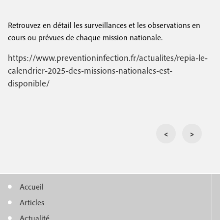
e
c
i
c
i
Retrouvez en détail les surveillances et les observations en
n
o
p
cours ou prévues de chaque mission nationale.
a
c
n
https://www.preventioninfection.fr/actualites/repia-le-
l
i
d
calendrier-2025-des-missions-nationales-est-
disponible/
p
a
a
i
l
r
<
>
e
e
Accueil
M
Articles
e
Actualité