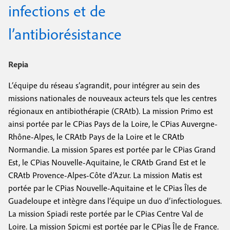
e
infections et de
c
i
c
i
l’antibiorésistance
n
o
p
a
c
n
l
Repia
i
d
L’équipe du réseau s’agrandit, pour intégrer au sein des
p
a
missions nationales de nouveaux acteurs tels que les centres
a
i
régionaux en antibiothérapie (CRAtb). La mission Primo est
ainsi portée par le CPias Pays de la Loire, le CPias Auvergne-
l
r
Rhône-Alpes, le CRAtb Pays de la Loire et le CRAtb
e
e
Normandie. La mission Spares est portée par le CPias Grand
Est, le CPias Nouvelle-Aquitaine, le CRAtb Grand Est et le
CRAtb Provence-Alpes-Côte d’Azur. La mission Matis est
portée par le CPias Nouvelle-Aquitaine et le CPias Îles de
Guadeloupe et intègre dans l’équipe un duo d’infectiologues.
La mission Spiadi reste portée par le CPias Centre Val de
Loire. La mission Spicmi est portée par le CPias Île de France.