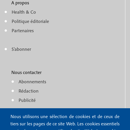
A propos
f
m
Health & Co
o
e
Politique éditoriale
o
n
Partenaires
t
u
e
S'abonner
f
M
r
o
e
1
o
Nous contacter
n
Abonnements
t
u
Rédaction
e
f
Publicité
r
o
4
Nous utilisons une sélection de cookies et de ceux de
o
FAQ
tiers sur les pages de ce site Web. Les cookies essentiels
M