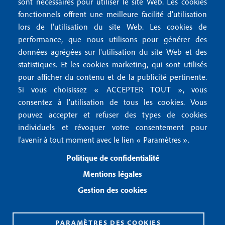
t
sont nécessaires pour utiliser le site Web. Les cookies
e
fonctionnels offrent une meilleure facilité d'utilisation
e
Mentions légales
lors de l'utilisation du site Web. Les cookies de
n
r
Mentions RGPD
performance, que nous utilisons pour générer des
u
données agrégées sur l'utilisation du site Web et des
2
Conditions générales de vente
f
statistiques. Et les cookies marketing, qui sont utilisés
Conditions générales d'utilisation
pour afficher du contenu et de la publicité pertinente.
o
Gestion des cookies
Si vous choisissez « ACCEPTER TOUT », vous
o
consentez à l'utilisation de tous les cookies. Vous
pouvez accepter et refuser des types de cookies
Recevoir notre newsletter
t
individuels et révoquer votre consentement pour
e
l'avenir à tout moment avec le lien « Paramètres ».
R
e
r
Politique de confidentialité
c
3
e
Mentions légales
v
Gestion des cookies
o
i
r
n
PARAMÈTRES DES COOKIES