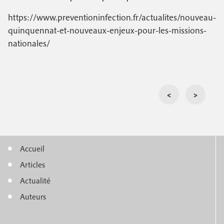
https://www.preventioninfection.fr/actualites/nouveau-
quinquennat-et-nouveaux-enjeux-pour-les-missions-
nationales/
<
>
Accueil
M
Articles
e
Actualité
n
Auteurs
u