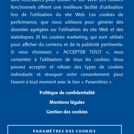
e
fonctionnels offrent une meilleure facilité d'utilisation
e
Mentions légales
lors de l'utilisation du site Web. Les cookies de
n
r
Mentions RGPD
performance, que nous utilisons pour générer des
u
données agrégées sur l'utilisation du site Web et des
2
Conditions générales de vente
f
statistiques. Et les cookies marketing, qui sont utilisés
Conditions générales d'utilisation
pour afficher du contenu et de la publicité pertinente.
o
Gestion des cookies
Si vous choisissez « ACCEPTER TOUT », vous
o
consentez à l'utilisation de tous les cookies. Vous
pouvez accepter et refuser des types de cookies
Recevoir notre newsletter
t
individuels et révoquer votre consentement pour
e
l'avenir à tout moment avec le lien « Paramètres ».
R
e
r
Politique de confidentialité
c
3
e
Mentions légales
v
Gestion des cookies
o
i
r
n
PARAMÈTRES DES COOKIES