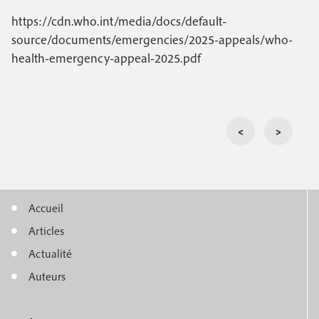
https://cdn.who.int/media/docs/default-
source/documents/emergencies/2025-appeals/who-
health-emergency-appeal-2025.pdf
<
>
Accueil
M
Articles
e
Actualité
n
Auteurs
u