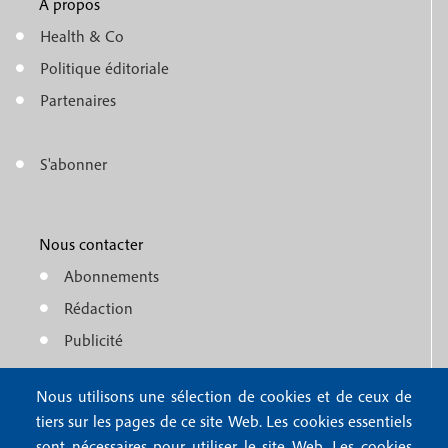
A propos
f
m
Health & Co
o
e
Politique éditoriale
o
n
Partenaires
t
u
e
S'abonner
f
M
r
o
e
1
o
Nous contacter
n
Abonnements
t
u
Rédaction
e
f
Publicité
r
o
4
Nous utilisons une sélection de cookies et de ceux de
o
FAQ
tiers sur les pages de ce site Web. Les cookies essentiels
M
t
sont nécessaires pour utiliser le site Web. Les cookies