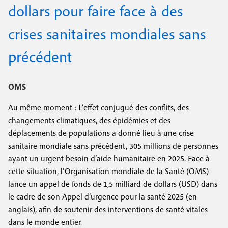
e
dollars pour faire face à des
c
i
c
i
crises sanitaires mondiales sans
n
o
p
a
c
précédent
n
l
i
d
p
OMS
a
a
Au même moment : L’effet conjugué des conflits, des
i
changements climatiques, des épidémies et des
l
r
déplacements de populations a donné lieu à une crise
e
e
sanitaire mondiale sans précédent, 305 millions de personnes
ayant un urgent besoin d’aide humanitaire en 2025. Face à
cette situation, l’Organisation mondiale de la Santé (OMS)
lance un appel de fonds de 1,5 milliard de dollars (USD) dans
le cadre de son Appel d’urgence pour la santé 2025 (en
anglais), afin de soutenir des interventions de santé vitales
dans le monde entier.