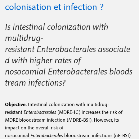
e
colonisation et infection ?
c
i
c
i
n
o
p
Is intestinal colonization with
a
c
n
multidrug-
l
i
d
resistant Enterobacterales associate
p
a
d with higher rates of
a
i
nosocomial Enterobacterales bloods
l
r
tream infections?
e
e
Objective.
Intestinal colonization with multidrug-
resistant
Enterobacterales
(MDRE-IC) increases the risk of
MDRE bloodstream infection (MDRE-BSI). However, its
impact on the overall risk of
nosocomial
Enterobacterales
bloodstream infections (nE-BSI)