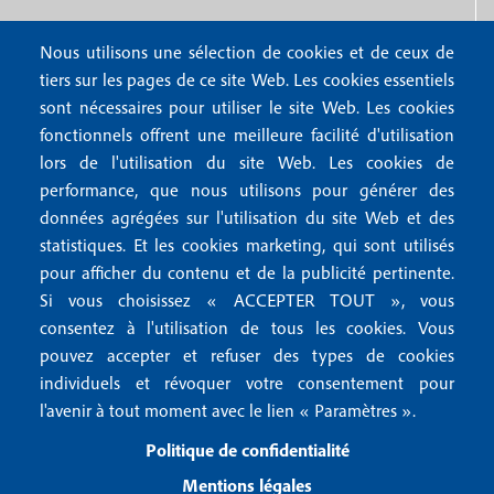
r
o
4
Nous utilisons une sélection de cookies et de ceux de
o
FAQ
tiers sur les pages de ce site Web. Les cookies essentiels
M
t
sont nécessaires pour utiliser le site Web. Les cookies
e
fonctionnels offrent une meilleure facilité d'utilisation
e
Mentions légales
lors de l'utilisation du site Web. Les cookies de
n
r
Mentions RGPD
performance, que nous utilisons pour générer des
u
données agrégées sur l'utilisation du site Web et des
2
Conditions générales de vente
f
statistiques. Et les cookies marketing, qui sont utilisés
Conditions générales d'utilisation
pour afficher du contenu et de la publicité pertinente.
o
Gestion des cookies
Si vous choisissez « ACCEPTER TOUT », vous
o
consentez à l'utilisation de tous les cookies. Vous
pouvez accepter et refuser des types de cookies
Recevoir notre newsletter
t
individuels et révoquer votre consentement pour
e
l'avenir à tout moment avec le lien « Paramètres ».
R
e
r
Politique de confidentialité
c
3
e
Mentions légales