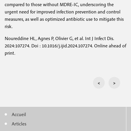
compared to those without MDRE-IC, underscoring the
urgent need for improved infection prevention and control
measures, as well as optimized antibiotic use to mitigate this
risk.
Noureddine HL, Agnes P, Olivier G, et al. Int J Infect Dis.
2024:107274. Doi : 10.1016/j.ijid.2024.107274. Online ahead of
print.
<
>
Accueil
M
Articles