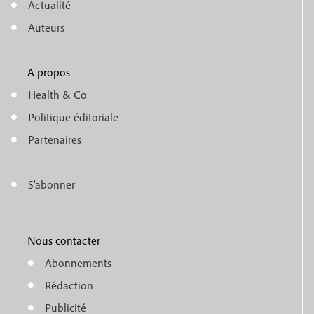
e
Actualité
n
Auteurs
u
A propos
f
m
Health & Co
o
e
Politique éditoriale
o
n
Partenaires
t
u
e
S'abonner
f
M
r
o
e
1
o
Nous contacter
n
Abonnements
t
u
Rédaction
e
f
Publicité