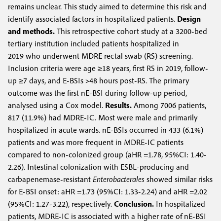
remains unclear. This study aimed to determine this risk and
identify associated factors in hospitalized patients.
Design
and methods.
This retrospective cohort study at a 3200-bed
tertiary institution included patients hospitalized in
2019 who underwent MDRE rectal swab (RS) screening.
Inclusion criteria were age ≥18 years, first RS in 2019, follow-
up ≥7 days, and E-BSIs >48 hours post-RS. The primary
outcome was the first nE-BSI during follow-up period,
analysed using a Cox model.
Results.
Among 7006 patients,
817 (11.9%) had MDRE-IC. Most were male and primarily
hospitalized in acute wards. nE-BSIs occurred in 433 (6.1%)
patients and was more frequent in MDRE-IC patients
compared to non-colonized group (aHR =1.78, 95%CI: 1.40-
2.26). Intestinal colonization with ESBL-producing and
carbapenemase-resistant
Enterobacterales
showed similar risks
for E-BSI onset: aHR =1.73 (95%CI: 1.33-2.24) and aHR =2.02
(95%CI: 1.27-3.22), respectively.
Conclusion.
In hospitalized
patients, MDRE-IC is associated with a higher rate of nE-BSI