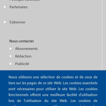
e
o
n
Partenaires
t
u
e
S'abonner
f
M
r
o
e
1
o
Nous contacter
n
Abonnements
t
u
Rédaction
e
f
Publicité
r
o
4
Nous utilisons une sélection de cookies et de ceux de
o
FAQ
tiers sur les pages de ce site Web. Les cookies essentiels
M
t
sont nécessaires pour utiliser le site Web. Les cookies
e
fonctionnels offrent une meilleure facilité d'utilisation
e
Mentions légales
lors de l'utilisation du site Web. Les cookies de
n
Mentions RGPD