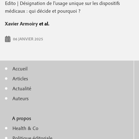
e
Edito | Désignation de l’usage unique sur les dispositifs
c
i
c
médicaux : qui décide et pourquoi ?
i
n
o
p
Xavier Armoiry
et al.
a
c
n
l
06 JANVIER 2025
i
d
p
a
a
i
Accueil
l
M
r
Articles
e
e
e
Actualité
n
Auteurs
u
A propos
f
m
Health & Co
o
Politique éditoriale