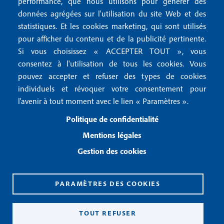
r
performance, que nous utilisons pour générer des
u
données agrégées sur l'utilisation du site Web et des
2
Conditions générales de vente
f
statistiques. Et les cookies marketing, qui sont utilisés
Conditions générales d'utilisation
pour afficher du contenu et de la publicité pertinente.
o
Gestion des cookies
Si vous choisissez « ACCEPTER TOUT », vous
o
consentez à l'utilisation de tous les cookies. Vous
pouvez accepter et refuser des types de cookies
Recevoir notre newsletter
t
individuels et révoquer votre consentement pour
e
l'avenir à tout moment avec le lien « Paramètres ».
R
e
r
Politique de confidentialité
c
3
e
Mentions légales
v
Gestion des cookies
o
i
r
n
PARAMÈTRES DES COOKIES
o
CPPAP 0926 X 94990
t
ISSN 2826-3847
TOUT REFUSER
r
Copyright© 2026