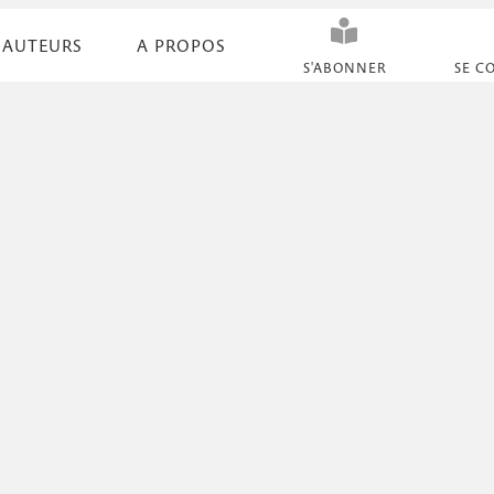
AUTEURS
A PROPOS
N
S'ABONNER
SE C
a
v
i
g
a
t
i
o
n
s
e