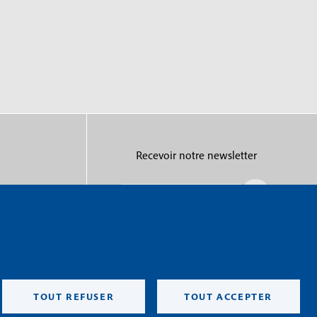
Recevoir notre newsletter
R
e
c
e
v
de vente
o
i
'utilisation
r
TOUT REFUSER
TOUT ACCEPTER
n