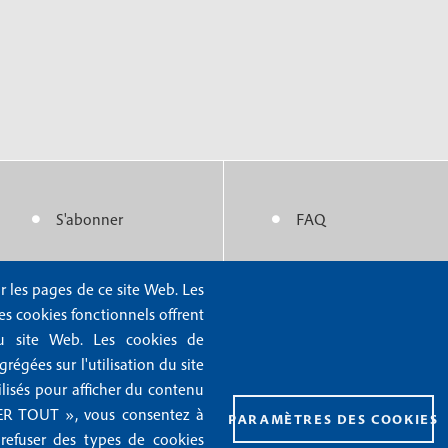
S'abonner
FAQ
M
M
e
e
r les pages de ce site Web. Les
Nous contacter
Mentions légales
n
n
Les cookies fonctionnels offrent
Abonnements
Mentions RGPD
n du site Web. Les cookies de
u
u
Rédaction
Conditions générales 
égées sur l'utilisation du site
f
f
ilisés pour afficher du contenu
Publicité
Conditions générales d
PTER TOUT », vous consentez à
PARAMÈTRES DES COOKIES
o
o
Gestion des cookies
 refuser des types de cookies