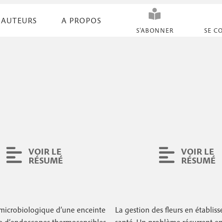
AUTEURS
A PROPOS
N
S'ABONNER
SE C
a
v
i
g
a
t
i
o
n
s
 microbiologique d’une enceinte
La gestion des fleurs en établis
e