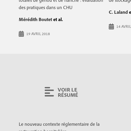
totales de genou et de hanche : évaluation
de stockag
r
c
des pratiques dans un CHU
C. Laland
e
i
i
Mérédith Boutet
et al.
p
n
14 AVRIL
a
c
19 AVRIL 2018
l
i
p
a
l
e
Le nouveau contexte réglementaire de la