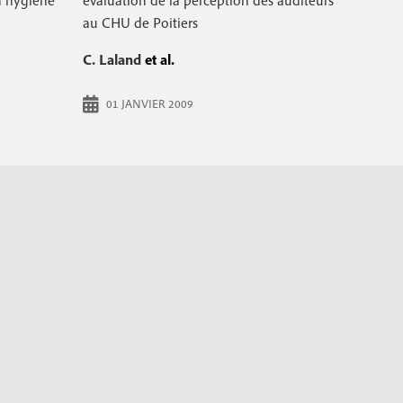
n hygiène
évaluation de la perception des auditeurs
au CHU de Poitiers
C. Laland
et al.
01 JANVIER 2009