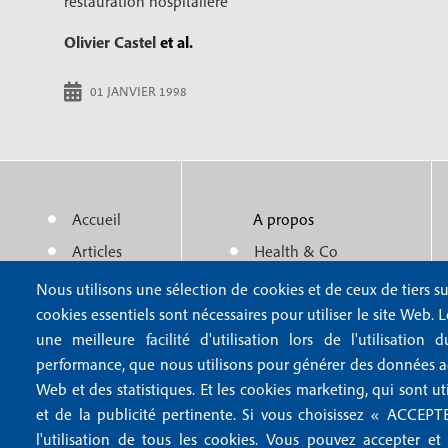
restauration hospitalière
Olivier Castel
et al.
01 JANVIER 1998
Accueil
A propos
M
m
Articles
Health & Co
e
e
Actualité
Politique éditoriale
Nous utilisons une sélection de cookies et de ceux de tiers su
n
n
cookies essentiels sont nécessaires pour utiliser le site Web. 
Auteurs
Partenaires
une meilleure facilité d'utilisation lors de l'utilisatio
u
u
performance, que nous utilisons pour générer des données agr
f
f
Web et des statistiques. Et les cookies marketing, qui sont ut
et de la publicité pertinente. Si vous choisissez « ACCE
o
o
l'utilisation de tous les cookies. Vous pouvez accepter et