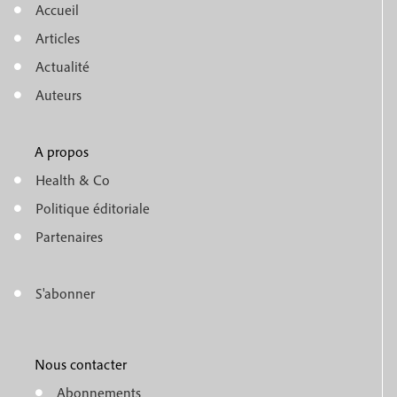
Accueil
M
Articles
e
Actualité
n
Auteurs
u
A propos
f
m
Health & Co
o
e
Politique éditoriale
o
n
Partenaires
t
u
e
S'abonner
f
M
r
o
e
1
o
Nous contacter
n
Abonnements