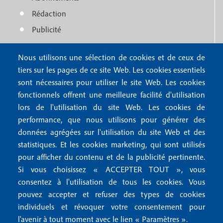
t
u
Rédaction
e
f
Publicité
r
o
4
Nous utilisons une sélection de cookies et de ceux de
o
FAQ
tiers sur les pages de ce site Web. Les cookies essentiels
M
t
sont nécessaires pour utiliser le site Web. Les cookies
e
fonctionnels offrent une meilleure facilité d'utilisation
e
Mentions légales
lors de l'utilisation du site Web. Les cookies de
n
r
Mentions RGPD
performance, que nous utilisons pour générer des
u
données agrégées sur l'utilisation du site Web et des
2
Conditions générales de vente
f
statistiques. Et les cookies marketing, qui sont utilisés
Conditions générales d'utilisation
pour afficher du contenu et de la publicité pertinente.
o
Gestion des cookies
Si vous choisissez « ACCEPTER TOUT », vous
o
consentez à l'utilisation de tous les cookies. Vous
pouvez accepter et refuser des types de cookies
Recevoir notre newsletter
t
individuels et révoquer votre consentement pour
e
l'avenir à tout moment avec le lien « Paramètres ».
R