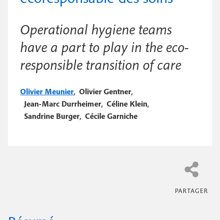
e
c
i
c
i
Operational hygiene teams
n
o
p
have a part to play in the eco-
a
c
n
l
responsible transition of care
i
d
p
a
Olivier Meunier
,
Olivier Gentner
,
a
Jean-Marc Durrheimer
i
,
Céline Klein
,
Sandrine Burger
,
Cécile Garniche
l
r
e
e