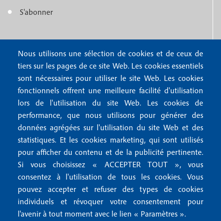
u
e
S'abonner
f
M
r
o
e
1
o
Nous contacter
Nous utilisons une sélection de cookies et de ceux de
n
tiers sur les pages de ce site Web. Les cookies essentiels
Abonnements
t
u
sont nécessaires pour utiliser le site Web. Les cookies
Rédaction
e
fonctionnels offrent une meilleure facilité d'utilisation
f
Publicité
lors de l'utilisation du site Web. Les cookies de
r
o
performance, que nous utilisons pour générer des
4
données agrégées sur l'utilisation du site Web et des
o
FAQ
statistiques. Et les cookies marketing, qui sont utilisés
M
t
pour afficher du contenu et de la publicité pertinente.
e
Si vous choisissez « ACCEPTER TOUT », vous
e
Mentions légales
consentez à l'utilisation de tous les cookies. Vous
n
r
Mentions RGPD
pouvez accepter et refuser des types de cookies
u
2
Conditions générales de vente
individuels et révoquer votre consentement pour
f
l'avenir à tout moment avec le lien « Paramètres ».
Conditions générales d'utilisation