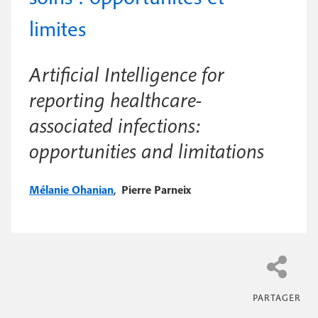
e
c
i
limites
c
i
n
o
p
a
Artificial Intelligence for
c
n
l
reporting healthcare-
i
d
associated infections:
p
a
opportunities and limitations
a
i
l
r
Mélanie Ohanian
,
Pierre Parneix
e
e