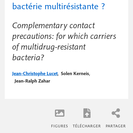
e
bactérie multirésistante ?
c
i
c
i
n
o
p
Complementary contact
a
c
n
precautions: for which carriers
l
i
d
of multidrug-resistant
p
a
bacteria?
a
i
l
Jean-Christophe Lucet
r
,
Solen Kerneis
,
Jean-Ralph Zahar
e
e
FIGURES