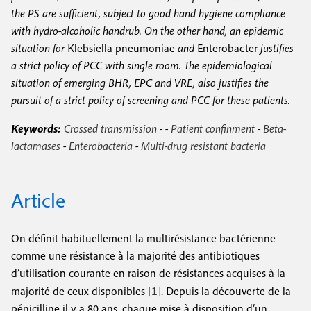
the PS are sufficient, subject to good hand hygiene compliance
with hydro-alcoholic handrub. On the other hand, an epidemic
situation for
Klebsiella pneumoniae
and
Enterobacter
justifies
a strict policy of PCC with single room. The epidemiological
situation of emerging BHR, EPC and VRE, also justifies the
pursuit of a strict policy of screening and PCC for these patients.
Keywords:
Crossed transmission
- -
Patient confinment
-
Beta-
lactamases
-
Enterobacteria
-
Multi-drug resistant bacteria
Article
O
n définit habituellement la multirésistance bactérienne
comme une résistance à la majorité des antibiotiques
d’utilisation courante en raison de résistances acquises à la
1
majorité de ceux disponibles [
]. Depuis la découverte de la
pénicilline il y a 80 ans, chaque mise à disposition d’un