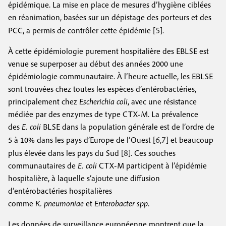
épidémique. La mise en place de mesures d’hygiène ciblées
en réanimation, basées sur un dépistage des porteurs et des
5
PCC, a permis de contrôler cette épidémie [
].
À cette épidémiologie purement hospitalière des EBLSE est
venue se superposer au début des années 2000 une
épidémiologie communautaire. À l’heure actuelle, les EBLSE
sont trouvées chez toutes les espèces d’entérobactéries,
principalement chez
Escherichia coli
, avec une résistance
médiée par des enzymes de type CTX-M. La prévalence
des
E. coli
BLSE dans la population générale est de l’ordre de
6
7
5 à 10% dans les pays d’Europe de l’Ouest [
,
] et beaucoup
8
plus élevée dans les pays du Sud [
]. Ces souches
communautaires de
E. coli
CTX-M participent à l’épidémie
hospitalière, à laquelle s’ajoute une diffusion
d’entérobactéries hospitalières
comme
K. pneumoniae
et
Enterobacter spp
.
Les données de surveillance européenne montrent que la