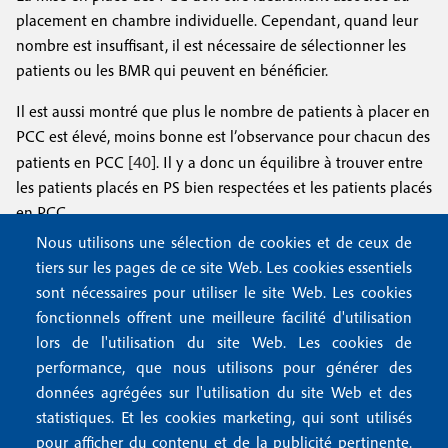
placement en chambre individuelle. Cependant, quand leur
nombre est insuffisant, il est nécessaire de sélectionner les
patients ou les BMR qui peuvent en bénéficier.
Il est aussi montré que plus le nombre de patients à placer en
PCC est élevé, moins bonne est l’observance pour chacun des
40
patients en PCC [
]. Il y a donc un équilibre à trouver entre
les patients placés en PS bien respectées et les patients placés
en PCC.
Nous utilisons une sélection de cookies et de ceux de
Ainsi, une analyse de risque doit être menée par les équipes
tiers sur les pages de ce site Web. Les cookies essentiels
opérationnelles d’hygiène (EOH) dans chaque hôpital, en
sont nécessaires pour utiliser le site Web. Les cookies
fonction de leurs épidémiologies locales et régionales, tout
fonctionnels offrent une meilleure facilité d'utilisation
en restant dans le cadre des recommandations nationales,
lors de l'utilisation du site Web. Les cookies de
notamment celles pour les BHRe. La Société française
performance, que nous utilisons pour générer des
d’hygiène hospitalière (SF2H) avait proposé des éléments
données agrégées sur l'utilisation du site Web et des
41
pour aider à cette analyse de risque [
]. Le
tableau I
ci-
statistiques. Et les cookies marketing, qui sont utilisés
dessous en propose une analyse proche.
pour afficher du contenu et de la publicité pertinente.