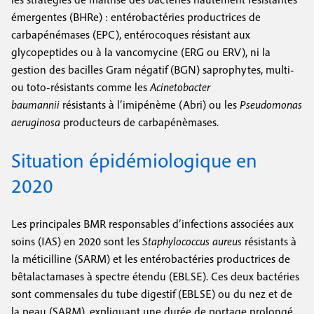
émergentes (BHRe) : entérobactéries productrices de
carbapénémases (EPC), entérocoques résistant aux
glycopeptides ou à la vancomycine
(ERG ou ERV), ni la
gestion des bacilles Gram négatif (BGN) saprophytes, multi-
ou toto-résistants comme les
Acinetobacter
baumannii
résistants à l’imipénème (Abri) ou les
Pseudomonas
aeruginosa
producteurs de carbapénèmases.
Situation épidémiologique en
2020
Les principales BMR responsables d’infections associées aux
soins (IAS) en 2020 sont les
Staphylococcus aureus
résistants à
la méticilline (SARM) et les entérobactéries productrices de
bêtalactamases à spectre étendu (EBLSE). Ces deux bactéries
sont commensales du tube digestif (EBLSE) ou du nez et de
la peau (SARM), expliquant une durée de portage prolongé