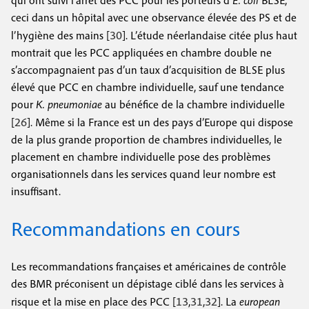
qui ont suivi l’arrêt des PCC pour les porteurs d’
E. coli
BLSE,
ceci dans un hôpital avec une observance élevée des PS et de
30
l’hygiène des mains [
]. L’étude néerlandaise citée plus haut
montrait que les PCC appliquées en chambre double ne
s’accompagnaient pas d’un taux d’acquisition de BLSE plus
élevé que PCC en chambre individuelle, sauf une tendance
pour
K. pneumoniae
au bénéfice de la chambre individuelle
26
[
]. Même si la France est un des pays d’Europe qui dispose
de la plus grande proportion de chambres individuelles, le
placement en chambre individuelle pose des problèmes
organisationnels dans les services quand leur nombre est
insuffisant.
Recommandations en cours
Les recommandations françaises et américaines de contrôle
des BMR préconisent un dépistage ciblé dans les services à
13
31
32
risque et la mise en place des PCC [
,
,
]. La
european