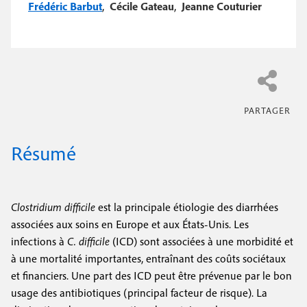
e
Frédéric Barbut
,
Cécile Gateau
,
Jeanne Couturier
c
i
c
i
n
o
p
a
c
n
l
i
d
p
a
a
i
Résumé
l
r
e
e
Clostridium difficile
est la principale étiologie des diarrhées
associées aux soins en Europe et aux États-Unis. Les
infections à
C. difficile
(ICD) sont associées à une morbidité et
à une mortalité importantes, entraînant des coûts sociétaux
et financiers. Une part des ICD peut être prévenue par le bon
usage des antibiotiques (principal facteur de risque). La