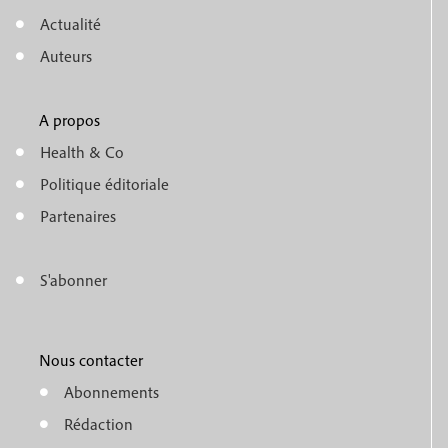
e
Actualité
n
Auteurs
u
A propos
f
m
Health & Co
o
e
Politique éditoriale
o
n
Partenaires
t
u
e
S'abonner
f
M
r
o
e
1
o
Nous contacter
n
Abonnements
t
u
Rédaction
e