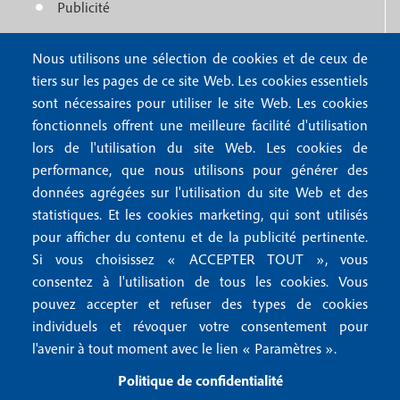
f
Publicité
r
o
4
Nous utilisons une sélection de cookies et de ceux de
o
FAQ
tiers sur les pages de ce site Web. Les cookies essentiels
M
t
sont nécessaires pour utiliser le site Web. Les cookies
e
fonctionnels offrent une meilleure facilité d'utilisation
e
Mentions légales
lors de l'utilisation du site Web. Les cookies de
n
r
Mentions RGPD
performance, que nous utilisons pour générer des
u
2
données agrégées sur l'utilisation du site Web et des
Conditions générales de vente
f
statistiques. Et les cookies marketing, qui sont utilisés
Conditions générales d'utilisation
pour afficher du contenu et de la publicité pertinente.
o
Gestion des cookies
Si vous choisissez « ACCEPTER TOUT », vous
o
consentez à l'utilisation de tous les cookies. Vous
pouvez accepter et refuser des types de cookies
Recevoir notre newsletter
t
individuels et révoquer votre consentement pour
e
l'avenir à tout moment avec le lien « Paramètres ».
R
e
r
Politique de confidentialité
c