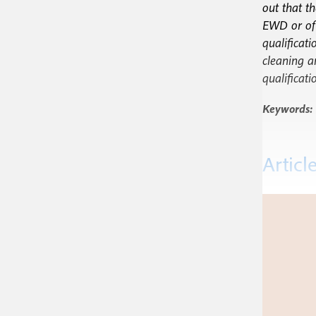
out that th
EWD or of 
qualificat
cleaning an
qualificati
Keywords:
Articl