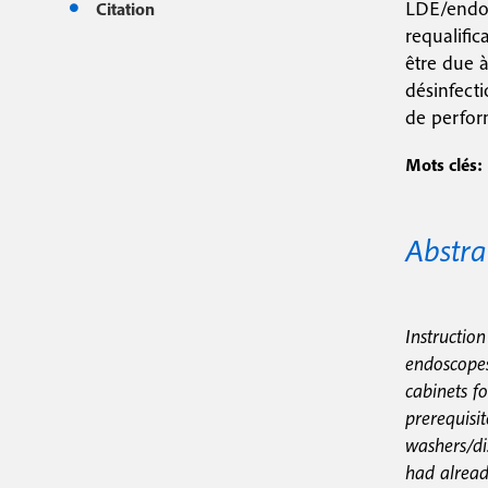
LDE/endos
Citation
requalific
être due 
désinfecti
de perfor
Mots clés:
Abstra
Instructi
endoscopes
cabinets f
prerequisit
washers/di
had alread