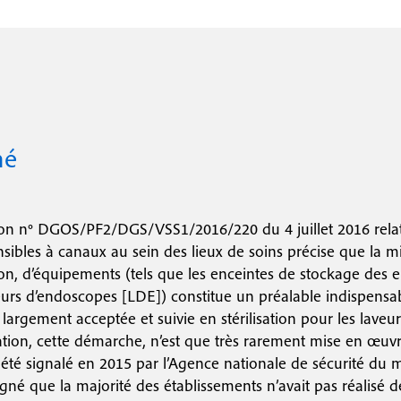
c
o
n
d
mé
a
i
r
tion n° DGOS/PF2/DGS/VSS1/2016/220 du 4 juillet 2016 rela
e
ibles à canaux au sein des lieux de soins précise que la mi
ion, d’équipements (tels que les enceintes de stockage des 
eurs d’endoscopes [LDE]) constitue un préalable indispensa
t largement acceptée et suivie en stérilisation pour les lave
isation, cette démarche, n’est que très rarement mise en œ
à été signalé en 2015 par l’Agence nationale de sécurité du
igné que la majorité des établissements n’avait pas réalisé