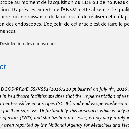
cope au moment de l’acquisition du LDE ou de nouveaux 
ation. D’après les experts de l’ANSM, cette absence de qual
à une méconnaissance de la nécessité de réaliser cette étap
on des endoscopes. L’objectif de cet article est de faire le poi
mances.
Désinfection des endoscopes
ct
th
on DGOS/PF2/DGS/VSS1/2016/220 published on July 4
, 2016 
 in healthcare facilities specifies that the implementation of ve
or heat-sensitive endoscopes (SCHE) and endoscope washer-disinfe
e for their safe use. Unfortunately, this approach, while widely 
sinfectors (IWD) and sterilization processes, is only very rarel
y been reported by the National Agency for Medicines and He