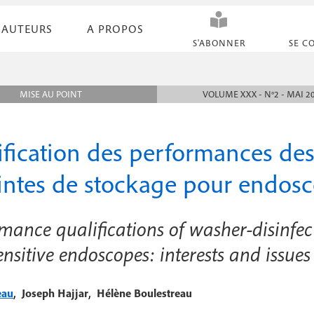
AUTEURS
A PROPOS
N
S'ABONNER
SE C
a
v
MISE AU POINT
VOLUME XXX - N°2 - MAI 2
i
g
fication des performances des
a
intes de stockage pour endosco
t
i
mance qualifications of washer-disinfec
o
ensitive endoscopes: interests and issues
n
s
,
,
eau
Joseph Hajjar
Hélène Boulestreau
e