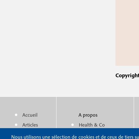
Copyright
Accueil
A propos
M
m
Articles
Health & Co
e
e
Actualité
Politique éditoriale
Nous utilisons une sélection de cookies et de ceux de tiers su