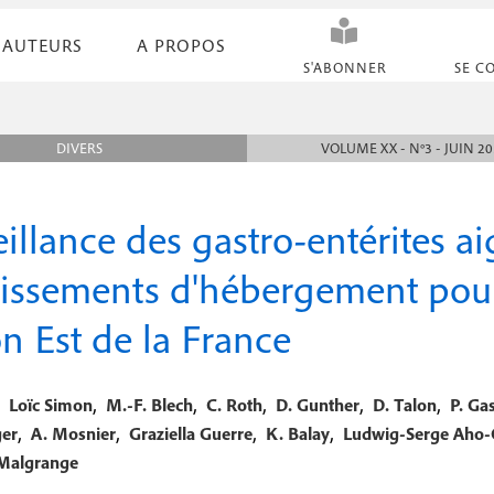
AUTEURS
A PROPOS
N
S'ABONNER
SE C
a
v
DIVERS
VOLUME XX - N°3 - JUIN 2
i
g
illance des gastro-entérites a
a
lissements d'hébergement pour
t
i
n Est de la France
o
,
,
,
n
,
,
Loïc Simon
M.-F. Blech
C. Roth
D. Gunther
D. Talon
P. Ga
,
,
,
,
ger
A. Mosnier
Graziella Guerre
K. Balay
Ludwig-Serge Aho-
s
 Malgrange
e