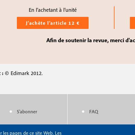
En l’achetant à l’unité
J’achète l’article 12 €
Afin de soutenir la revue, merci d'a
 :
© Edimark 2012.
S'abonner
FAQ
M
M
e
e
r les pages de ce site Web. Les