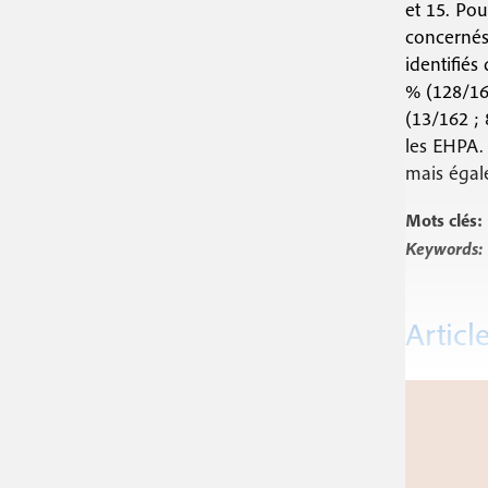
et 15. Pou
concernés 
identifiés
% (128/162
(13/162 ; 
les EHPA. 
mais égale
Mots clés:
Keywords:
Articl