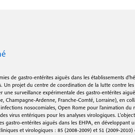
c
o
n
d
mé
a
i
r
mies de gastro-entérites aiguës dans les établissements d
e
. Un projet du centre de coordination de la lutte contre les
 une surveillance expérimentale des gastro-entérites aiguës à
, Champagne-Ardenne, Franche-Comté, Lorraine), en collab
s infections nosocomiales, Open Rome pour l'animation du r
des virus entériques pour les analyses virologiques. L'objecti
des gastro-entérites aiguës dans les EHPA, en développant u
iniques et virologiques : 85 (2008-2009) et 51 (2009-2010) 