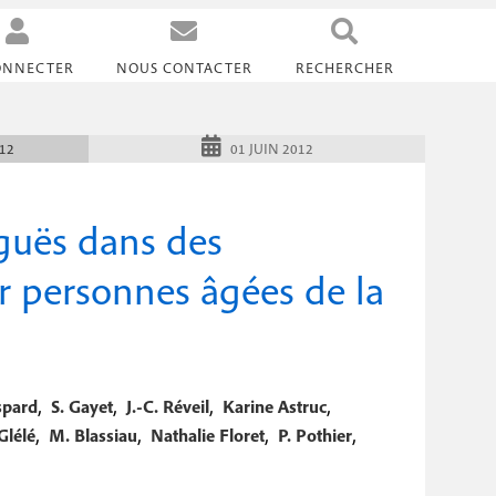
ONNECTER
NOUS CONTACTER
RECHERCHER
Abonnements
Rédaction
+33 (0)5 34 56 35 60
012
01 JUIN 2012
Publicité
(10h-12h / 14h-17h)
+33 (0)4 37 69 76 15
du lundi au vendredi
iguës dans des
+33 (0)6 75 23 05 35
redaction@healthandco.fr
abo@healthandco.fr
 personnes âgées de la
pub@boops.fr
Health & co / Opper services
CS 60003
F-31242 L'Union Cedex
,
,
,
,
spard
S. Gayet
J.-C. Réveil
Karine Astruc
,
,
,
,
Glélé
M. Blassiau
Nathalie Floret
P. Pothier