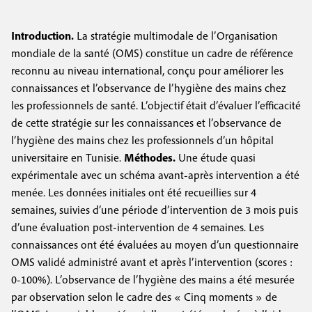
e
c
i
c
i
Introduction.
La stratégie multimodale de l’Organisation
n
o
p
mondiale de la santé (OMS) constitue un cadre de référence
a
c
reconnu au niveau international, conçu pour améliorer les
n
l
connaissances et l’observance de l’hygiène des mains chez
i
d
les professionnels de santé. L’objectif était d’évaluer l’efficacité
p
a
de cette stratégie sur les connaissances et l’observance de
l’hygiène des mains chez les professionnels d’un hôpital
a
i
universitaire en Tunisie.
Méthodes.
Une étude quasi
l
r
expérimentale avec un schéma avant-après intervention a été
menée. Les données initiales ont été recueillies sur 4
e
e
semaines, suivies d’une période d’intervention de 3 mois puis
d’une évaluation post-intervention de 4 semaines. Les
connaissances ont été évaluées au moyen d’un questionnaire
OMS validé administré avant et après l’intervention (scores :
0-100%). L’observance de l’hygiène des mains a été mesurée
par observation selon le cadre des « Cinq moments » de