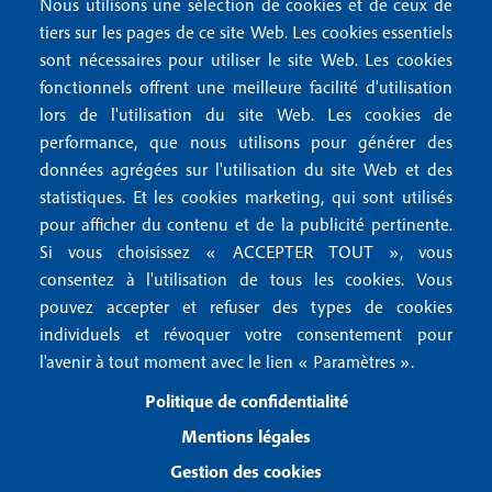
4
Nous utilisons une sélection de cookies et de ceux de
o
FAQ
tiers sur les pages de ce site Web. Les cookies essentiels
M
t
sont nécessaires pour utiliser le site Web. Les cookies
e
fonctionnels offrent une meilleure facilité d'utilisation
e
Mentions légales
lors de l'utilisation du site Web. Les cookies de
n
r
Mentions RGPD
performance, que nous utilisons pour générer des
u
données agrégées sur l'utilisation du site Web et des
2
Conditions générales de vente
f
statistiques. Et les cookies marketing, qui sont utilisés
Conditions générales d'utilisation
pour afficher du contenu et de la publicité pertinente.
o
Gestion des cookies
Si vous choisissez « ACCEPTER TOUT », vous
o
consentez à l'utilisation de tous les cookies. Vous
pouvez accepter et refuser des types de cookies
Recevoir notre newsletter
t
individuels et révoquer votre consentement pour
e
l'avenir à tout moment avec le lien « Paramètres ».
R
e
r
Politique de confidentialité
c
3
e
Mentions légales
v
Gestion des cookies
o