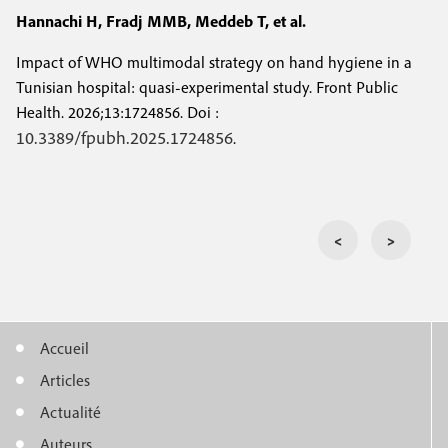
Hannachi H, Fradj MMB, Meddeb T, et al.
Impact of WHO multimodal strategy on hand hygiene in a
Tunisian hospital: quasi-experimental study. Front Public
Health. 2026;13:1724856. Doi :
10.3389/fpubh.2025.1724856
.
<
>
Accueil
M
Articles
e
Actualité
Auteurs