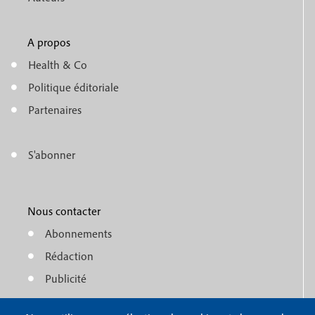
n
u
A propos
f
m
Health & Co
o
e
Politique éditoriale
o
n
Partenaires
t
u
e
S'abonner
f
M
r
o
e
1
o
Nous contacter
n
Abonnements
t
u
Rédaction
e
f
Publicité
r
o