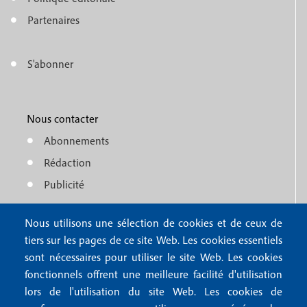
e
o
n
Partenaires
t
u
e
S'abonner
f
M
r
o
e
1
o
Nous contacter
n
Abonnements
t
u
Rédaction
e
f
Publicité
r
o
4
Nous utilisons une sélection de cookies et de ceux de
o
FAQ
tiers sur les pages de ce site Web. Les cookies essentiels
M
t
sont nécessaires pour utiliser le site Web. Les cookies
e
fonctionnels offrent une meilleure facilité d'utilisation
e
Mentions légales
lors de l'utilisation du site Web. Les cookies de
n
Mentions RGPD