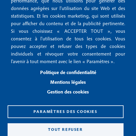
r
performance, que nous utilisons pour générer des
u
données agrégées sur l'utilisation du site Web et des
2
Conditions générales de vente
f
statistiques. Et les cookies marketing, qui sont utilisés
Conditions générales d'utilisation
pour afficher du contenu et de la publicité pertinente.
o
Gestion des cookies
Si vous choisissez « ACCEPTER TOUT », vous
o
consentez à l'utilisation de tous les cookies. Vous
pouvez accepter et refuser des types de cookies
Recevoir notre newsletter
t
individuels et révoquer votre consentement pour
e
l'avenir à tout moment avec le lien « Paramètres ».
R
e
r
Politique de confidentialité
c
3
e
Mentions légales
v
Gestion des cookies
o
i
r
n
PARAMÈTRES DES COOKIES
o
CPPAP 0926 X 94990
t
ISSN 2826-3847
TOUT REFUSER
r
Copyright© 2026