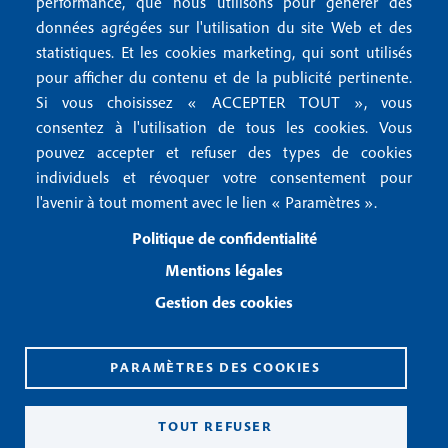
r
performance, que nous utilisons pour générer des
u
données agrégées sur l'utilisation du site Web et des
2
Conditions générales de vente
f
statistiques. Et les cookies marketing, qui sont utilisés
Conditions générales d'utilisation
pour afficher du contenu et de la publicité pertinente.
o
Gestion des cookies
Si vous choisissez « ACCEPTER TOUT », vous
o
consentez à l'utilisation de tous les cookies. Vous
pouvez accepter et refuser des types de cookies
Recevoir notre newsletter
t
individuels et révoquer votre consentement pour
e
l'avenir à tout moment avec le lien « Paramètres ».
R
e
r
Politique de confidentialité
c
3
e
Mentions légales
v
Gestion des cookies
o
i
r
n
PARAMÈTRES DES COOKIES
o
CPPAP 0926 X 94990
t
ISSN 2826-3847
TOUT REFUSER
r
Copyright© 2026