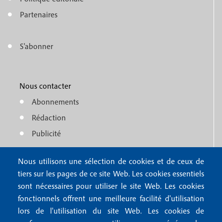
e
o
n
Partenaires
t
u
e
S'abonner
f
M
r
o
e
1
o
Nous contacter
n
Abonnements
t
u
Rédaction
e
f
Publicité
r
o
4
Nous utilisons une sélection de cookies et de ceux de
o
FAQ
tiers sur les pages de ce site Web. Les cookies essentiels
M
t
sont nécessaires pour utiliser le site Web. Les cookies
e
fonctionnels offrent une meilleure facilité d'utilisation
e
Mentions légales
lors de l'utilisation du site Web. Les cookies de
n
Mentions RGPD