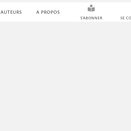
AUTEURS
A PROPOS
N
S'ABONNER
SE C
a
v
i
g
a
t
i
o
n
s
e