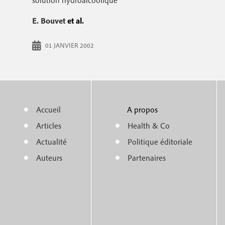
solution hydroalcoolique
r
c
E. Bouvet
et al.
i
i
p
n
01 JANVIER 2002
a
c
l
i
p
Accueil
A propos
a
M
m
Articles
Health & Co
l
e
e
Actualité
Politique éditoriale
e
n
n
Auteurs
Partenaires
u
u
f
f
o
o