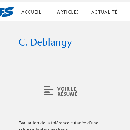
A
ACCUEIL
ARTICLES
ACTUALITÉ
l
N
l
Par liste
e
a
r
C. Deblangy
v
Par numéro
a
i
u
c
g
o
a
n
t
t
e
i
n
u
o
p
n
r
i
p
Evaluation de la tolérance cutanée d'une
n