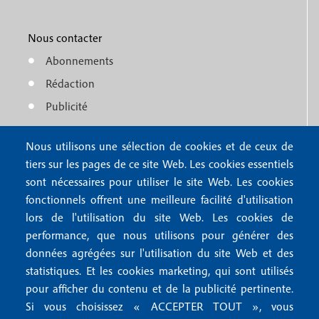
M
r
o
e
1
o
Nous contacter
n
Abonnements
t
u
Rédaction
e
f
Publicité
r
o
4
Nous utilisons une sélection de cookies et de ceux de
o
FAQ
tiers sur les pages de ce site Web. Les cookies essentiels
M
t
sont nécessaires pour utiliser le site Web. Les cookies
e
fonctionnels offrent une meilleure facilité d'utilisation
e
Mentions légales
lors de l'utilisation du site Web. Les cookies de
n
r
Mentions RGPD
performance, que nous utilisons pour générer des
u
données agrégées sur l'utilisation du site Web et des
2
Conditions générales de vente
f
statistiques. Et les cookies marketing, qui sont utilisés
Conditions générales d'utilisation
pour afficher du contenu et de la publicité pertinente.
o
Gestion des cookies
Si vous choisissez « ACCEPTER TOUT », vous