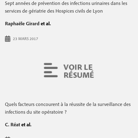
e
Sept années de prévention des infections urinaires dans les
c
i
c
services de gériatrie des Hospices civils de Lyon
i
n
o
p
Raphaële Girard
et al.
a
c
n
l
23 MARS 2017
i
d
p
a
a
i
l
r
e
e
Quels facteurs concourent à la réussite de la surveillance des
infections du site opératoire ?
C. Réat
et al.