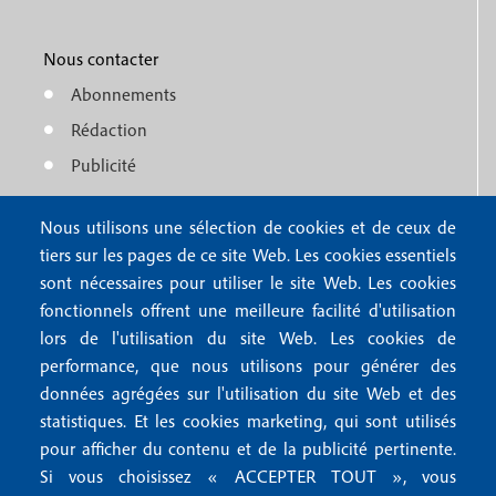
M
r
o
e
1
o
Nous contacter
n
Abonnements
t
u
Rédaction
e
f
Publicité
r
o
4
Nous utilisons une sélection de cookies et de ceux de
o
FAQ
tiers sur les pages de ce site Web. Les cookies essentiels
M
t
sont nécessaires pour utiliser le site Web. Les cookies
e
fonctionnels offrent une meilleure facilité d'utilisation
e
Mentions légales
lors de l'utilisation du site Web. Les cookies de
n
r
Mentions RGPD
performance, que nous utilisons pour générer des
u
données agrégées sur l'utilisation du site Web et des
2
Conditions générales de vente
f
statistiques. Et les cookies marketing, qui sont utilisés
Conditions générales d'utilisation
pour afficher du contenu et de la publicité pertinente.
o
Gestion des cookies
Si vous choisissez « ACCEPTER TOUT », vous