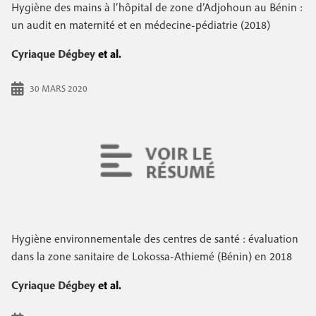
e
Hygiène des mains à l’hôpital de zone d’Adjohoun au Bénin :
c
i
c
un audit en maternité et en médecine-pédiatrie (2018)
i
n
o
p
Cyriaque Dégbey
et al.
a
c
n
l
30 MARS 2020
i
d
p
a
a
i
l
r
e
e
Hygiène environnementale des centres de santé : évaluation
dans la zone sanitaire de Lokossa-Athiemé (Bénin) en 2018
Cyriaque Dégbey
et al.