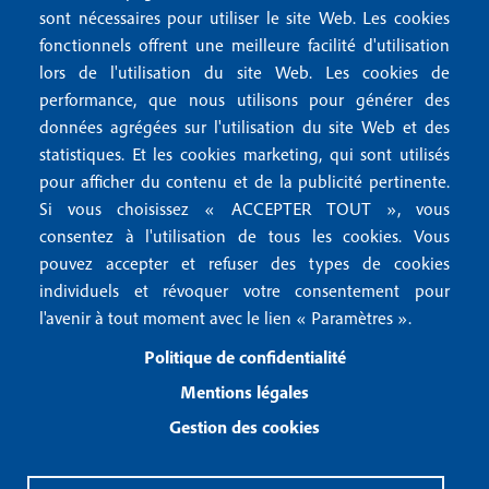
M
t
sont nécessaires pour utiliser le site Web. Les cookies
e
fonctionnels offrent une meilleure facilité d'utilisation
e
Mentions légales
lors de l'utilisation du site Web. Les cookies de
n
r
Mentions RGPD
performance, que nous utilisons pour générer des
u
données agrégées sur l'utilisation du site Web et des
2
Conditions générales de vente
f
statistiques. Et les cookies marketing, qui sont utilisés
Conditions générales d'utilisation
pour afficher du contenu et de la publicité pertinente.
o
Gestion des cookies
Si vous choisissez « ACCEPTER TOUT », vous
o
consentez à l'utilisation de tous les cookies. Vous
pouvez accepter et refuser des types de cookies
Recevoir notre newsletter
t
individuels et révoquer votre consentement pour
e
l'avenir à tout moment avec le lien « Paramètres ».
R
e
r
Politique de confidentialité
c
3
e
Mentions légales
v
Gestion des cookies
o
i
r