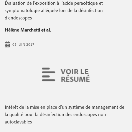
e
Évaluation de l’exposition à l’acide peracétique et
c
i
c
symptomatologie alléguée lors de la désinfection
i
d’endoscopes
n
o
p
a
c
Hélène Marchetti
et al.
n
l
i
d
05 JUIN 2017
p
a
a
i
l
r
e
e
Intérêt de la mise en place d'un système de management de
la qualité pour la désinfection des endoscopes non
autoclavables