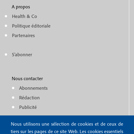
u
A propos
f
m
Health & Co
o
e
Politique éditoriale
o
n
Partenaires
t
u
e
S'abonner
f
M
r
o
e
1
o
Nous contacter
n
Abonnements
t
u
Rédaction
e
f
Publicité
r
o
4
Nous utilisons une sélection de cookies et de ceux de
o
FAQ
tiers sur les pages de ce site Web. Les cookies essentiels