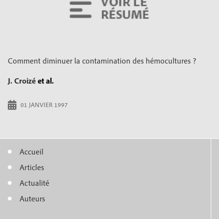
Comment diminuer la contamination des hémocultures ?
J. Croizé
et al.
01 JANVIER 1997
Accueil
M
Articles
e
Actualité
n
Auteurs