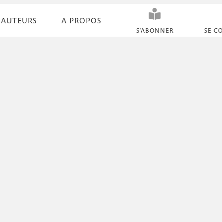
AUTEURS
A PROPOS
N
S'ABONNER
SE C
a
v
i
g
a
t
i
o
n
s
e