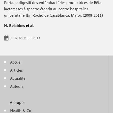
e
Portage digestif des entérobactéries productrices de Bêta-
c
i
c
lactamases à spectre étendu au centre hospitalier
i
universitaire Ibn Rochd de Casablanca, Maroc (2008-2011)
n
o
p
a
c
H. Belabbes
et al.
n
l
i
d
01 NOVEMBRE 2013
p
a
a
i
l
Accueil
r
M
e
Articles
e
e
Actualité
n
Auteurs
u
A propos
f
m
Health & Co