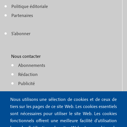
o
e
Politique éditoriale
o
n
Partenaires
t
u
e
S'abonner
f
M
r
o
e
1
o
Nous contacter
n
Abonnements
t
u
Rédaction
e
f
Publicité
r
o
4
Nous utilisons une sélection de cookies et de ceux de
o
FAQ
tiers sur les pages de ce site Web. Les cookies essentiels
M
t
sont nécessaires pour utiliser le site Web. Les cookies
e
fonctionnels offrent une meilleure facilité d'utilisation
e
Mentions légales