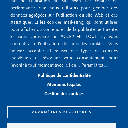
lors de l'utilisation du site Web. Les cookies de
n
r
Mentions RGPD
performance, que nous utilisons pour générer des
u
données agrégées sur l'utilisation du site Web et des
2
Conditions générales de vente
f
statistiques. Et les cookies marketing, qui sont utilisés
Conditions générales d'utilisation
pour afficher du contenu et de la publicité pertinente.
o
Gestion des cookies
Si vous choisissez « ACCEPTER TOUT », vous
o
consentez à l'utilisation de tous les cookies. Vous
pouvez accepter et refuser des types de cookies
Recevoir notre newsletter
t
individuels et révoquer votre consentement pour
e
l'avenir à tout moment avec le lien « Paramètres ».
R
e
r
Politique de confidentialité
c
3
e
Mentions légales
v
Gestion des cookies
o
i
r
n
PARAMÈTRES DES COOKIES
o
CPPAP 0926 X 94990
t
ISSN 2826-3847