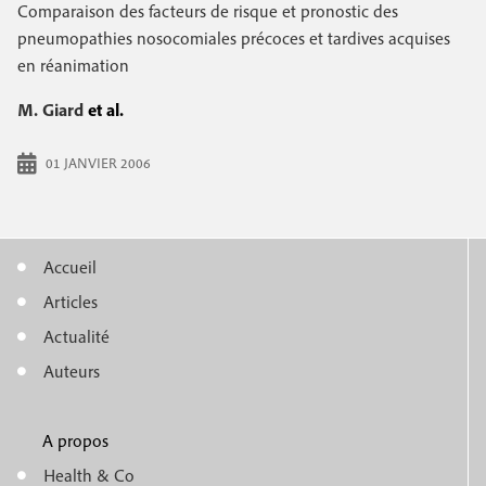
e
Comparaison des facteurs de risque et pronostic des
c
i
c
pneumopathies nosocomiales précoces et tardives acquises
i
en réanimation
n
o
p
a
c
M. Giard
et al.
n
l
i
d
01 JANVIER 2006
p
a
a
i
l
Accueil
r
M
e
Articles
e
e
Actualité
n
Auteurs
u
A propos
f
m
Health & Co