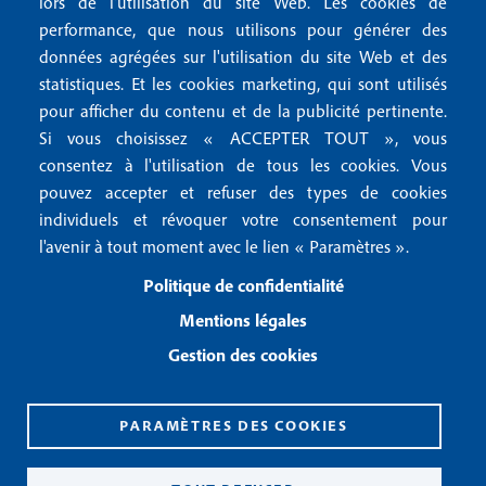
lors de l'utilisation du site Web. Les cookies de
n
r
Mentions RGPD
performance, que nous utilisons pour générer des
u
données agrégées sur l'utilisation du site Web et des
2
Conditions générales de vente
f
statistiques. Et les cookies marketing, qui sont utilisés
Conditions générales d'utilisation
pour afficher du contenu et de la publicité pertinente.
o
Gestion des cookies
Si vous choisissez « ACCEPTER TOUT », vous
o
consentez à l'utilisation de tous les cookies. Vous
pouvez accepter et refuser des types de cookies
Recevoir notre newsletter
t
individuels et révoquer votre consentement pour
e
l'avenir à tout moment avec le lien « Paramètres ».
R
e
r
Politique de confidentialité
c
3
e
Mentions légales
v
Gestion des cookies
o
i
r
n
PARAMÈTRES DES COOKIES
o
CPPAP 0926 X 94990
t
ISSN 2826-3847