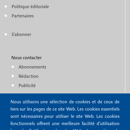
o
e
Politique éditoriale
o
n
Partenaires
t
u
e
S'abonner
f
M
r
o
e
1
o
Nous contacter
n
Abonnements
t
u
Rédaction
e
f
Publicité
r
o
4
Nous utilisons une sélection de cookies et de ceux de
o
FAQ
tiers sur les pages de ce site Web. Les cookies essentiels
M
t
sont nécessaires pour utiliser le site Web. Les cookies
e
fonctionnels offrent une meilleure facilité d'utilisation
e
Mentions légales