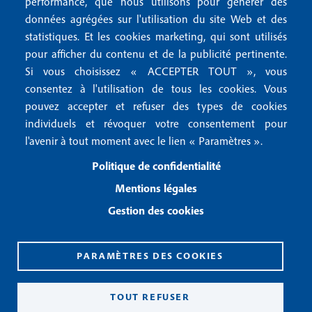
r
performance, que nous utilisons pour générer des
u
données agrégées sur l'utilisation du site Web et des
2
Conditions générales de vente
f
statistiques. Et les cookies marketing, qui sont utilisés
Conditions générales d'utilisation
pour afficher du contenu et de la publicité pertinente.
o
Gestion des cookies
Si vous choisissez « ACCEPTER TOUT », vous
o
consentez à l'utilisation de tous les cookies. Vous
pouvez accepter et refuser des types de cookies
Recevoir notre newsletter
t
individuels et révoquer votre consentement pour
e
l'avenir à tout moment avec le lien « Paramètres ».
R
e
r
Politique de confidentialité
c
3
e
Mentions légales
v
Gestion des cookies
o
i
r
n
PARAMÈTRES DES COOKIES
o
CPPAP 0926 X 94990
t
ISSN 2826-3847
TOUT REFUSER
r
Copyright© 2026