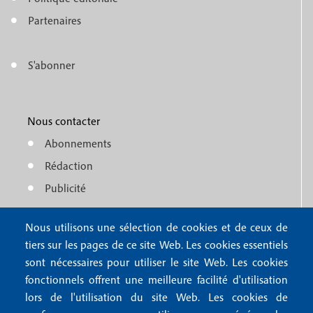
e
o
n
Partenaires
t
u
e
S'abonner
f
M
r
o
e
1
o
Nous contacter
n
Abonnements
t
u
Rédaction
e
f
Publicité
r
o
4
Nous utilisons une sélection de cookies et de ceux de
o
FAQ
tiers sur les pages de ce site Web. Les cookies essentiels
M
t
sont nécessaires pour utiliser le site Web. Les cookies
e
fonctionnels offrent une meilleure facilité d'utilisation
e
Mentions légales
lors de l'utilisation du site Web. Les cookies de
n
Mentions RGPD