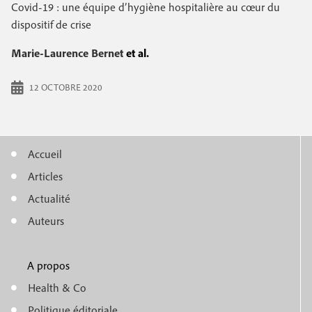
e
Covid-19 : une équipe d’hygiène hospitalière au cœur du
c
i
c
dispositif de crise
i
n
o
p
Marie-Laurence Bernet
et al.
a
c
n
l
12 OCTOBRE 2020
i
d
p
a
a
i
Accueil
l
M
r
Articles
e
e
e
Actualité
n
Auteurs
u
A propos
f
m
Health & Co
o
Politique éditoriale