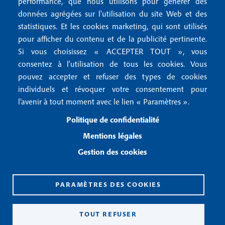
r
performance, que nous utilisons pour générer des
u
données agrégées sur l'utilisation du site Web et des
2
Conditions générales de vente
f
statistiques. Et les cookies marketing, qui sont utilisés
Conditions générales d'utilisation
pour afficher du contenu et de la publicité pertinente.
o
Gestion des cookies
Si vous choisissez « ACCEPTER TOUT », vous
o
consentez à l'utilisation de tous les cookies. Vous
pouvez accepter et refuser des types de cookies
Recevoir notre newsletter
t
individuels et révoquer votre consentement pour
e
l'avenir à tout moment avec le lien « Paramètres ».
R
e
r
Politique de confidentialité
c
3
e
Mentions légales
v
Gestion des cookies
o
i
r
n
PARAMÈTRES DES COOKIES
o
CPPAP 0926 X 94990
t
ISSN 2826-3847
TOUT REFUSER
r
Copyright© 2026