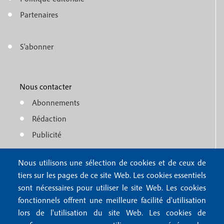
e
o
n
Partenaires
t
u
e
S'abonner
f
M
r
o
e
1
o
Nous contacter
n
Abonnements
t
u
Rédaction
e
f
Publicité
r
o
4
Nous utilisons une sélection de cookies et de ceux de
o
FAQ
tiers sur les pages de ce site Web. Les cookies essentiels
M
t
sont nécessaires pour utiliser le site Web. Les cookies
e
fonctionnels offrent une meilleure facilité d'utilisation
e
Mentions légales
lors de l'utilisation du site Web. Les cookies de
n
Mentions RGPD