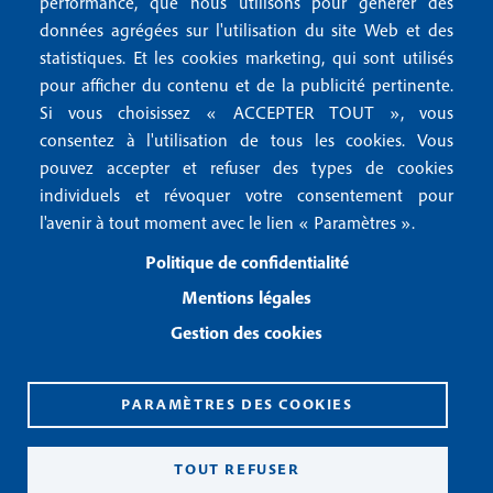
r
performance, que nous utilisons pour générer des
u
données agrégées sur l'utilisation du site Web et des
2
Conditions générales de vente
f
statistiques. Et les cookies marketing, qui sont utilisés
Conditions générales d'utilisation
pour afficher du contenu et de la publicité pertinente.
o
Gestion des cookies
Si vous choisissez « ACCEPTER TOUT », vous
o
consentez à l'utilisation de tous les cookies. Vous
pouvez accepter et refuser des types de cookies
Recevoir notre newsletter
t
individuels et révoquer votre consentement pour
e
l'avenir à tout moment avec le lien « Paramètres ».
R
e
r
Politique de confidentialité
c
3
e
Mentions légales
v
Gestion des cookies
o
i
r
n
PARAMÈTRES DES COOKIES
o
CPPAP 0926 X 94990
t
ISSN 2826-3847
TOUT REFUSER
r
Copyright© 2026