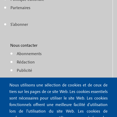
e
o
n
Partenaires
t
u
e
S'abonner
f
M
r
o
e
1
o
Nous contacter
n
Abonnements
t
u
Rédaction
e
f
Publicité
r
o
4
Nous utilisons une sélection de cookies et de ceux de
o
FAQ
tiers sur les pages de ce site Web. Les cookies essentiels
M
t
sont nécessaires pour utiliser le site Web. Les cookies
e
fonctionnels offrent une meilleure facilité d'utilisation
e
Mentions légales
lors de l'utilisation du site Web. Les cookies de
n
Mentions RGPD