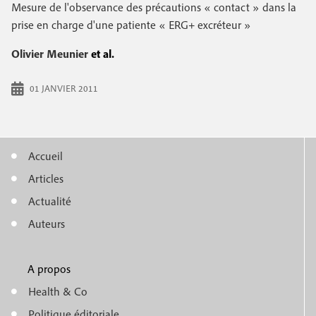
e
Mesure de l'observance des précautions « contact » dans la
c
i
c
prise en charge d'une patiente « ERG+ excréteur »
i
n
o
p
Olivier Meunier
et al.
a
c
n
l
01 JANVIER 2011
i
d
p
a
a
i
Accueil
l
M
r
Articles
e
e
e
Actualité
n
Auteurs
u
A propos
f
m
Health & Co
o
Politique éditoriale