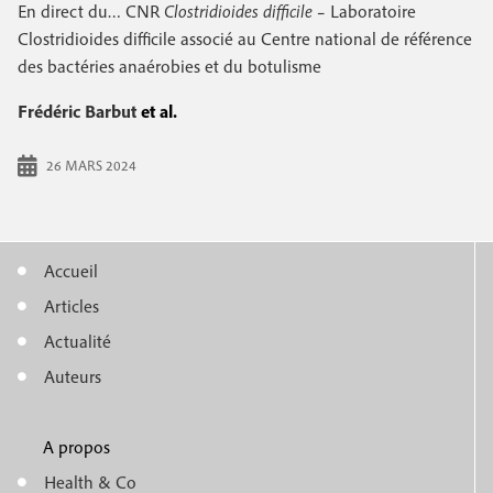
e
En direct du… CNR
Clostridioides difficile
– Laboratoire
c
i
c
Clostridioides difficile associé au Centre national de référence
i
des bactéries anaérobies et du botulisme
n
o
p
a
c
Frédéric Barbut
et al.
n
l
i
d
26 MARS 2024
p
a
a
i
l
Accueil
r
M
e
Articles
e
e
Actualité
n
Auteurs
u
A propos
f
m
Health & Co