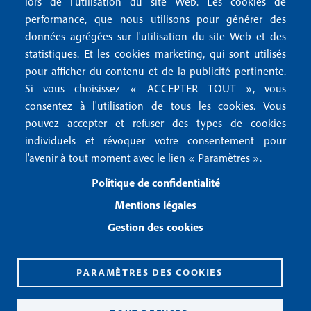
lors de l'utilisation du site Web. Les cookies de
n
r
Mentions RGPD
performance, que nous utilisons pour générer des
u
données agrégées sur l'utilisation du site Web et des
2
Conditions générales de vente
f
statistiques. Et les cookies marketing, qui sont utilisés
Conditions générales d'utilisation
pour afficher du contenu et de la publicité pertinente.
o
Gestion des cookies
Si vous choisissez « ACCEPTER TOUT », vous
o
consentez à l'utilisation de tous les cookies. Vous
pouvez accepter et refuser des types de cookies
Recevoir notre newsletter
t
individuels et révoquer votre consentement pour
e
l'avenir à tout moment avec le lien « Paramètres ».
R
e
r
Politique de confidentialité
c
3
e
Mentions légales
v
Gestion des cookies
o
i
r
n
PARAMÈTRES DES COOKIES
o
CPPAP 0926 X 94990
t
ISSN 2826-3847