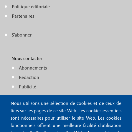
o
e
Politique éditoriale
o
n
Partenaires
t
u
e
S'abonner
f
M
r
o
e
1
o
Nous contacter
n
Abonnements
t
u
Rédaction
e
f
Publicité
r
o
4
Nous utilisons une sélection de cookies et de ceux de
o
FAQ
tiers sur les pages de ce site Web. Les cookies essentiels
M
t
sont nécessaires pour utiliser le site Web. Les cookies
e
fonctionnels offrent une meilleure facilité d'utilisation
e
Mentions légales