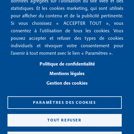
données agrégées sur l'utilisation du site Web et des
2
Conditions générales de vente
f
statistiques. Et les cookies marketing, qui sont utilisés
Conditions générales d'utilisation
pour afficher du contenu et de la publicité pertinente.
o
Gestion des cookies
Si vous choisissez « ACCEPTER TOUT », vous
o
consentez à l'utilisation de tous les cookies. Vous
pouvez accepter et refuser des types de cookies
Recevoir notre newsletter
t
individuels et révoquer votre consentement pour
e
l'avenir à tout moment avec le lien « Paramètres ».
R
e
r
Politique de confidentialité
c
3
e
Mentions légales
v
Gestion des cookies
o
i
r
n
PARAMÈTRES DES COOKIES
o
CPPAP 0926 X 94990
t
ISSN 2826-3847
TOUT REFUSER
r
Copyright© 2026
e
n