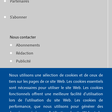
n
Partenaires
t
u
e
S'abonner
f
M
r
o
e
1
o
Nous contacter
n
Abonnements
t
u
Rédaction
e
f
Publicité
r
o
4
Nous utilisons une sélection de cookies et de ceux de
o
FAQ
tiers sur les pages de ce site Web. Les cookies essentiels
M
t
sont nécessaires pour utiliser le site Web. Les cookies
e
fonctionnels offrent une meilleure facilité d'utilisation
e
Mentions légales
lors de l'utilisation du site Web. Les cookies de
n
r
Mentions RGPD
performance, que nous utilisons pour générer des
u