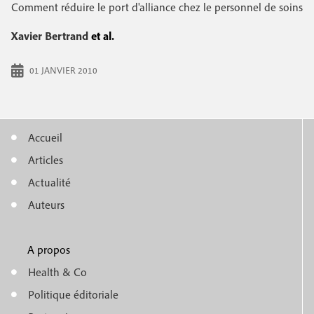
e
Comment réduire le port d'alliance chez le personnel de soins
c
i
c
i
Xavier Bertrand
et al.
n
o
p
a
c
01 JANVIER 2010
n
l
i
d
p
a
Accueil
a
i
M
Articles
l
r
e
Actualité
e
e
n
Auteurs
u
A propos
f
m
Health & Co
o
e
Politique éditoriale
o