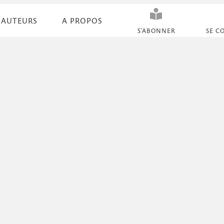
AUTEURS
A PROPOS
N
S'ABONNER
SE C
a
v
i
g
a
t
i
o
n
s
e