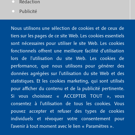
u
Rédaction
e
f
Publicité
r
o
4
Nous utilisons une sélection de cookies et de ceux de
o
FAQ
tiers sur les pages de ce site Web. Les cookies essentiels
M
t
sont nécessaires pour utiliser le site Web. Les cookies
e
fonctionnels offrent une meilleure facilité d'utilisation
e
Mentions légales
lors de l'utilisation du site Web. Les cookies de
n
r
Mentions RGPD
performance, que nous utilisons pour générer des
u
données agrégées sur l'utilisation du site Web et des
2
Conditions générales de vente
f
statistiques. Et les cookies marketing, qui sont utilisés
Conditions générales d'utilisation
pour afficher du contenu et de la publicité pertinente.
o
Gestion des cookies
Si vous choisissez « ACCEPTER TOUT », vous
o
consentez à l'utilisation de tous les cookies. Vous
pouvez accepter et refuser des types de cookies
Recevoir notre newsletter
t
individuels et révoquer votre consentement pour
e
l'avenir à tout moment avec le lien « Paramètres ».
R
e