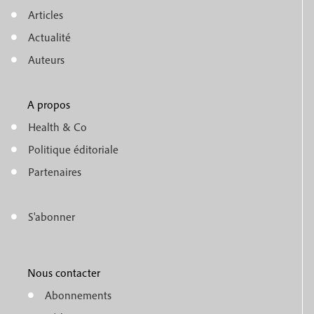
M
Articles
e
Actualité
n
Auteurs
u
A propos
f
m
Health & Co
o
e
Politique éditoriale
o
n
Partenaires
t
u
e
S'abonner
f
M
r
o
e
1
o
Nous contacter
n
Abonnements
t