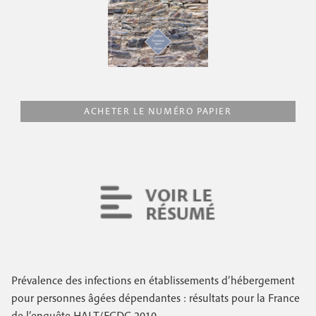
e
c
i
c
i
n
o
p
a
c
n
l
i
d
ACHETER LE NUMÉRO PAPIER
p
a
a
i
l
r
e
e
Prévalence des infections en établissements d’hébergement
pour personnes âgées dépendantes : résultats pour la France
de l’enquête HALT/ECDC 2010