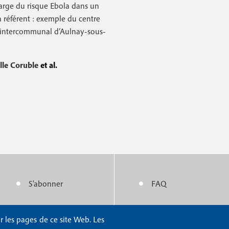
harge du risque Ebola dans un
 référent : exemple du centre
r intercommunal d’Aulnay-sous-
lle Coruble
et al.
S'abonner
FAQ
M
M
e
e
r les pages de ce site Web. Les
Nous contacter
Mentions légales