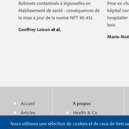
Robinets contaminés à légionelles en
Prise en c
établissement de santé : conséquences de
hôpital non
la mise à jour de la norme NFT 90-431
hospitalie
bois
Geoffrey Loison
et al.
Marie-Noë
Accueil
A propos
M
m
Articles
Health & Co
e
e
Actualité
Politique éditoriale
Nous utilisons une sélection de cookies et de ceux de tiers su