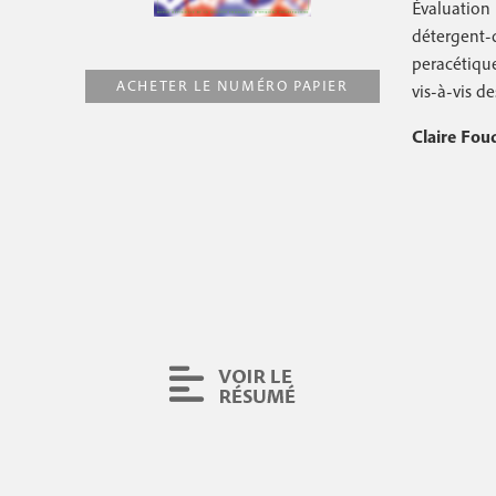
Évaluation i
r
c
détergent-d
i
i
peracétiqu
p
ACHETER LE NUMÉRO PAPIER
n
vis-à-vis de
a
c
l
Claire Fou
i
p
a
l
e