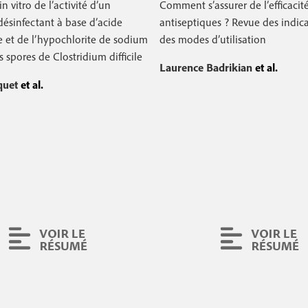
n vitro de l’activité d’un
Comment s’assurer de l’efficacit
c
ésinfectant à base d’acide
antiseptiques ? Revue des indica
e et de l’hypochlorite de sodium
des modes d’utilisation
o
s spores de Clostridium difficile
n
Laurence Badrikian
et al.
quet
et al.
d
a
i
r
e