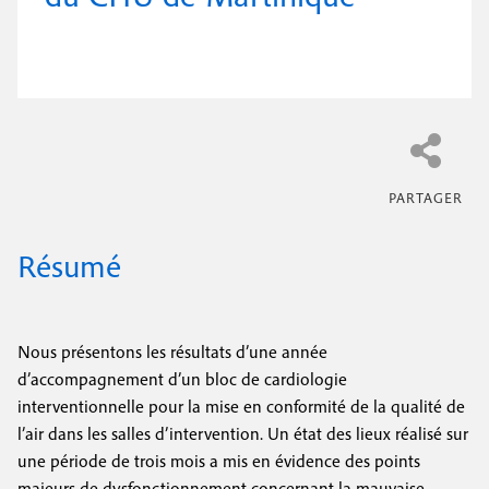
e
c
i
c
i
n
o
p
a
c
n
l
i
d
p
a
a
i
Résumé
l
r
e
e
Nous présentons les résultats d’une année
d’accompagnement d’un bloc de cardiologie
interventionnelle pour la mise en conformité de la qualité de
l’air dans les salles d’intervention. Un état des lieux réalisé sur
une période de trois mois a mis en évidence des points
majeurs de dysfonctionnement concernant la mauvaise