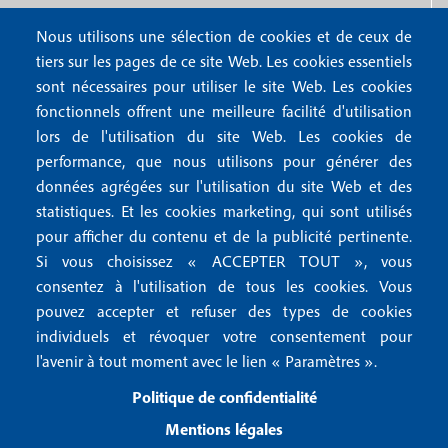
o
e
1
o
Nous contacter
Nous utilisons une sélection de cookies et de ceux de
n
tiers sur les pages de ce site Web. Les cookies essentiels
Abonnements
t
u
sont nécessaires pour utiliser le site Web. Les cookies
Rédaction
e
fonctionnels offrent une meilleure facilité d'utilisation
f
Publicité
lors de l'utilisation du site Web. Les cookies de
r
o
performance, que nous utilisons pour générer des
4
données agrégées sur l'utilisation du site Web et des
o
FAQ
statistiques. Et les cookies marketing, qui sont utilisés
M
t
pour afficher du contenu et de la publicité pertinente.
e
Si vous choisissez « ACCEPTER TOUT », vous
e
Mentions légales
consentez à l'utilisation de tous les cookies. Vous
n
r
Mentions RGPD
pouvez accepter et refuser des types de cookies
u
2
Conditions générales de vente
individuels et révoquer votre consentement pour
f
l'avenir à tout moment avec le lien « Paramètres ».
Conditions générales d'utilisation
o
Politique de confidentialité
Gestion des cookies
Mentions légales
o