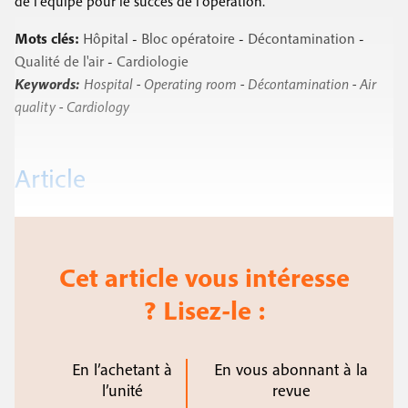
de l’équipe pour le succès de l’opération.
Mots clés:
Hôpital
-
Bloc opératoire
-
Décontamination
-
Qualité de l'air
-
Cardiologie
Keywords:
Hospital
-
Operating room
-
Décontamination
-
Air
quality
-
Cardiology
Article
Cet article vous intéresse
? Lisez-le :
En l’achetant à
En vous abonnant à la
l’unité
revue