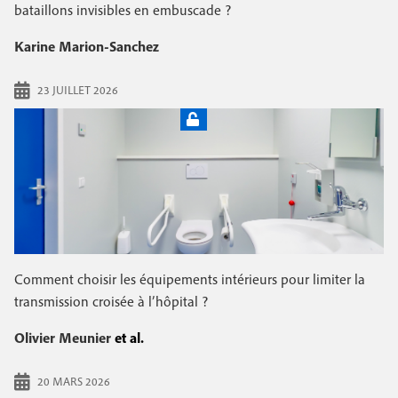
e
bataillons invisibles en embuscade ?
c
i
c
i
Karine Marion-Sanchez
n
o
p
a
c
23 JUILLET 2026
n
l
i
d
p
a
a
i
l
r
e
e
Comment choisir les équipements intérieurs pour limiter la
transmission croisée à l’hôpital ?
Olivier Meunier
et al.
20 MARS 2026