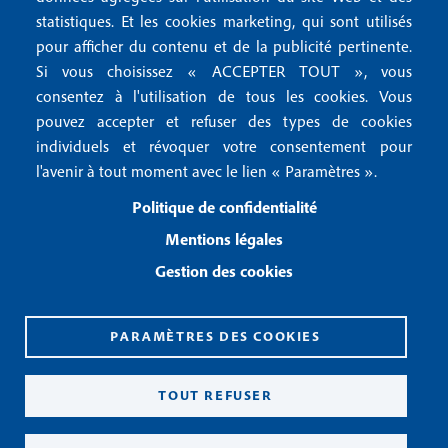
2
f
statistiques. Et les cookies marketing, qui sont utilisés
Conditions générales d'utilisation
pour afficher du contenu et de la publicité pertinente.
o
Gestion des cookies
Si vous choisissez « ACCEPTER TOUT », vous
o
consentez à l'utilisation de tous les cookies. Vous
pouvez accepter et refuser des types de cookies
Recevoir notre newsletter
t
individuels et révoquer votre consentement pour
e
l'avenir à tout moment avec le lien « Paramètres ».
R
e
r
Politique de confidentialité
c
3
e
Mentions légales
v
Gestion des cookies
o
i
r
n
PARAMÈTRES DES COOKIES
o
CPPAP 0926 X 94990
t
ISSN 2826-3847
TOUT REFUSER
r
Copyright© 2026
e
n