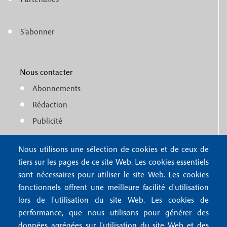
n
n
n
a
t
u
t
t
g
e
S'abonner
f
M
e
e
e
r
o
e
1
o
Nous contacter
n
Abonnements
t
u
Rédaction
e
f
Publicité
r
o
4
Nous utilisons une sélection de cookies et de ceux de
o
FAQ
tiers sur les pages de ce site Web. Les cookies essentiels
M
t
sont nécessaires pour utiliser le site Web. Les cookies
e
fonctionnels offrent une meilleure facilité d'utilisation
e
Mentions légales
lors de l'utilisation du site Web. Les cookies de
n
r
Mentions RGPD
performance, que nous utilisons pour générer des
u
données agrégées sur l'utilisation du site Web et des
Conditions générales de vente