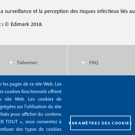
a surveillance et la perception des risques infectieux liés a
 :
© Edimark 2018.
S'abonner
FAQ
M
M
e
e
r les pages de ce site Web. Les
Nous contacter
Mentions légales
n
n
Les cookies fonctionnels offrent
Abonnements
Mentions RGPD
n du site Web. Les cookies de
u
u
Rédaction
Conditions générales 
égées sur l'utilisation du site
f
f
ilisés pour afficher du contenu
Publicité
Conditions générales d
PTER TOUT », vous consentez à
PARAMÈTRES DES COOKIES
o
o
Gestion des cookies
 refuser des types de cookies