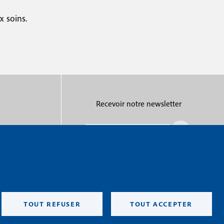
ux soins.
Recevoir notre newsletter
R
e
c
e
v
de vente
o
i
'utilisation
r
TOUT REFUSER
TOUT ACCEPTER
n
o