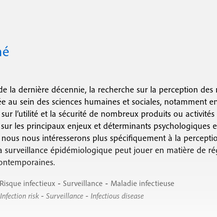
c
o
mé
n
d
a
e la dernière décennie, la recherche sur la perception des 
i
e au sein des sciences humaines et sociales, notamment en 
sur l’utilité et la sécurité de nombreux produits ou activités
r
e sur les principaux enjeux et déterminants psychologiques 
e
, nous nous intéresserons plus spécifiquement à la perception
la surveillance épidémiologique peut jouer en matière de ré
contemporaines.
-
-
Risque infectieux
Surveillance
Maladie infectieuse
-
-
Infection risk
Surveillance
Infectious disease