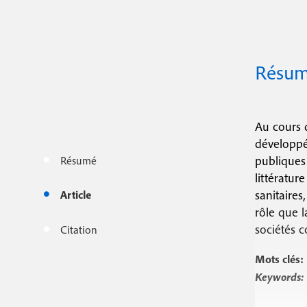
r
c
i
i
p
n
a
Résu
c
l
i
Au cours d
p
développé
a
publiques 
Résumé
littératur
l
sanitaires
Article
e
rôle que 
sociétés 
Citation
Mots clés:
Keywords: