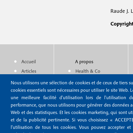
Raude J. L
Copyright
Accueil
A propos
M
m
Articles
Health & Co
e
e
Actualité
Politique éditoriale
Nous utilisons une sélection de cookies et de ceux de tiers su
n
n
Auteurs
Partenaires
cookies essentiels sont nécessaires pour utiliser le site Web. 
une meilleure facilité d'utilisation lors de l'utilisatio
u
u
performance, que nous utilisons pour générer des données agr
f
f
Web et des statistiques. Et les cookies marketing, qui sont ut
et de la publicité pertinente. Si vous choisissez « ACCE
o
o
l'utilisation de tous les cookies. Vous pouvez accepter et