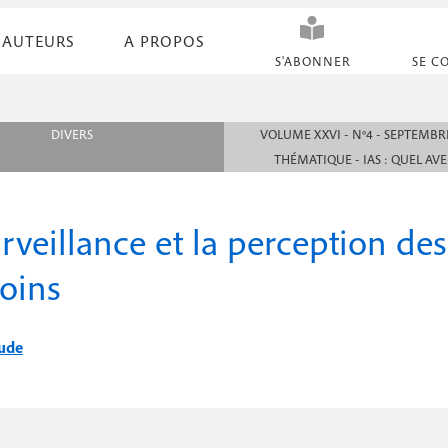
AUTEURS
A PROPOS
N
S'ABONNER
SE C
a
v
DIVERS
VOLUME XXVI - N°4 - SEPTEMBRE
i
THÉMATIQUE - IAS : QUEL AVE
g
a
rveillance et la perception des 
t
soins
i
o
aude
n
s
e