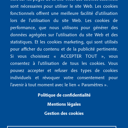
M
t
sont nécessaires pour utiliser le site Web. Les cookies
e
fonctionnels offrent une meilleure facilité d'utilisation
e
Mentions légales
lors de l'utilisation du site Web. Les cookies de
n
r
Mentions RGPD
performance, que nous utilisons pour générer des
u
données agrégées sur l'utilisation du site Web et des
2
Conditions générales de vente
f
statistiques. Et les cookies marketing, qui sont utilisés
Conditions générales d'utilisation
pour afficher du contenu et de la publicité pertinente.
o
Gestion des cookies
Si vous choisissez « ACCEPTER TOUT », vous
o
consentez à l'utilisation de tous les cookies. Vous
pouvez accepter et refuser des types de cookies
Recevoir notre newsletter
t
individuels et révoquer votre consentement pour
e
l'avenir à tout moment avec le lien « Paramètres ».
R
e
r
Politique de confidentialité
c
3
e
Mentions légales
v
Gestion des cookies
o
i
r