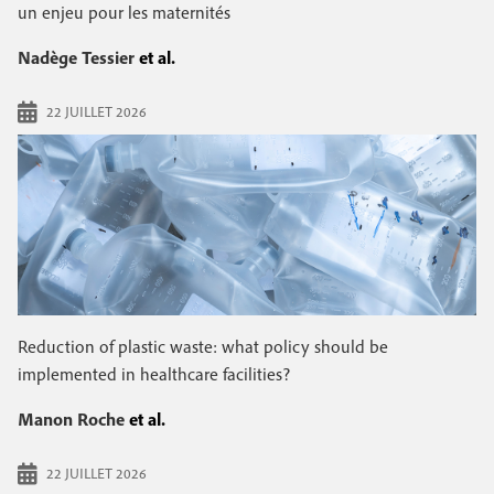
e
un enjeu pour les maternités
c
i
c
i
Nadège Tessier
et al.
n
o
p
a
c
22 JUILLET 2026
n
l
i
d
p
a
a
i
l
r
e
e
Reduction of plastic waste: what policy should be
implemented in healthcare facilities?
Manon Roche
et al.
22 JUILLET 2026