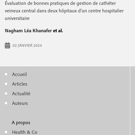
e
Évaluation de bonnes pratiques de gestion de cathéter
c
i
c
veineux central dans deux hôpitaux d’un centre hospitalier
i
universitaire
n
o
p
a
c
Nagham Léa Khanafer
et al.
n
l
i
d
02 JANVIER 2024
p
a
a
i
l
Accueil
r
M
e
Articles
e
e
Actualité
n
Auteurs
u
A propos
f
m
Health & Co