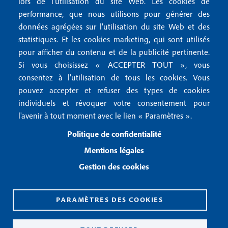
lors de l'utilisation du site Web. Les cookies de
n
r
Mentions RGPD
performance, que nous utilisons pour générer des
u
données agrégées sur l'utilisation du site Web et des
2
Conditions générales de vente
f
statistiques. Et les cookies marketing, qui sont utilisés
Conditions générales d'utilisation
pour afficher du contenu et de la publicité pertinente.
o
Gestion des cookies
Si vous choisissez « ACCEPTER TOUT », vous
o
consentez à l'utilisation de tous les cookies. Vous
pouvez accepter et refuser des types de cookies
Recevoir notre newsletter
t
individuels et révoquer votre consentement pour
e
l'avenir à tout moment avec le lien « Paramètres ».
R
e
r
Politique de confidentialité
c
3
e
Mentions légales
v
Gestion des cookies
o
i
r
n
PARAMÈTRES DES COOKIES
o
CPPAP 0926 X 94990
t
ISSN 2826-3847