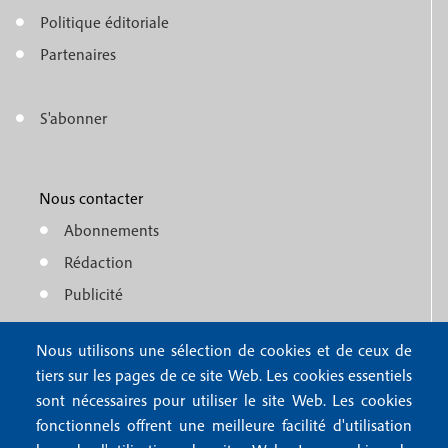
o
e
Politique éditoriale
o
n
Partenaires
t
u
e
S'abonner
f
M
r
o
e
1
o
Nous contacter
n
Abonnements
t
u
Rédaction
e
f
Publicité
r
o
4
Nous utilisons une sélection de cookies et de ceux de
o
FAQ
tiers sur les pages de ce site Web. Les cookies essentiels
M
t
sont nécessaires pour utiliser le site Web. Les cookies
e
fonctionnels offrent une meilleure facilité d'utilisation
e
Mentions légales