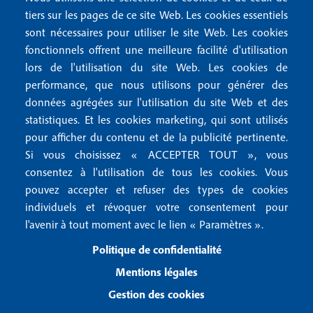
o
FAQ
tiers sur les pages de ce site Web. Les cookies essentiels
M
t
sont nécessaires pour utiliser le site Web. Les cookies
e
fonctionnels offrent une meilleure facilité d'utilisation
e
Mentions légales
lors de l'utilisation du site Web. Les cookies de
n
r
Mentions RGPD
performance, que nous utilisons pour générer des
u
2
données agrégées sur l'utilisation du site Web et des
Conditions générales de vente
f
statistiques. Et les cookies marketing, qui sont utilisés
Conditions générales d'utilisation
pour afficher du contenu et de la publicité pertinente.
o
Gestion des cookies
Si vous choisissez « ACCEPTER TOUT », vous
o
consentez à l'utilisation de tous les cookies. Vous
pouvez accepter et refuser des types de cookies
Recevoir notre newsletter
t
individuels et révoquer votre consentement pour
e
l'avenir à tout moment avec le lien « Paramètres ».
R
e
r
Politique de confidentialité
c
3
e
Mentions légales
v
Gestion des cookies
o
i