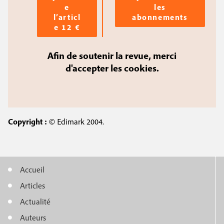
e
les
l’articl
abonnements
e 12 €
Afin de soutenir la revue, merci
d'accepter les cookies.
Copyright :
© Edimark 2004.
Accueil
M
Articles
e
Actualité
n
Auteurs