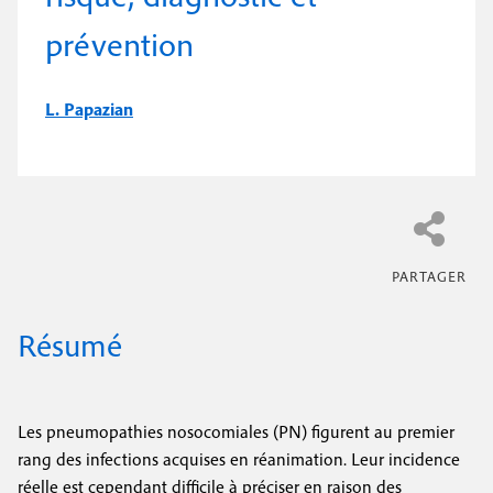
e
c
i
prévention
c
i
n
o
p
a
c
L. Papazian
n
l
i
d
p
a
a
i
l
r
e
e
Résumé
Les pneumopathies nosocomiales (PN) figurent au premier
rang des infections acquises en réanimation. Leur incidence
réelle est cependant difficile à préciser en raison des