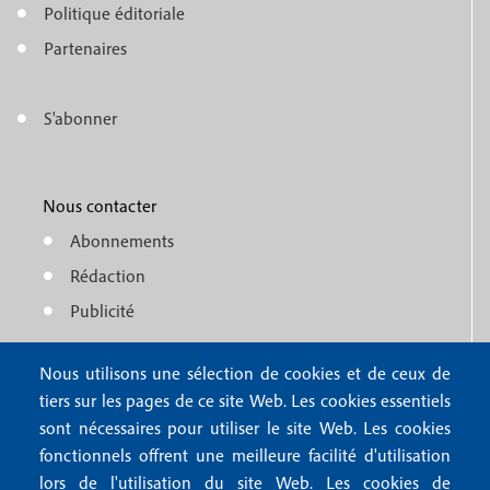
e
Politique éditoriale
o
n
Partenaires
t
u
e
S'abonner
f
M
r
o
e
1
o
Nous contacter
n
Abonnements
t
u
Rédaction
e
f
Publicité
r
o
4
Nous utilisons une sélection de cookies et de ceux de
o
FAQ
tiers sur les pages de ce site Web. Les cookies essentiels
M
t
sont nécessaires pour utiliser le site Web. Les cookies
e
fonctionnels offrent une meilleure facilité d'utilisation
e
Mentions légales
lors de l'utilisation du site Web. Les cookies de