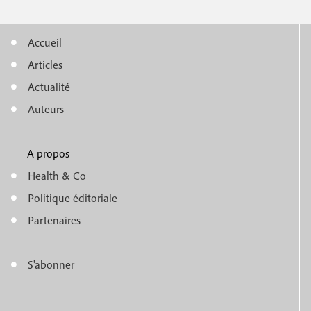
Accueil
M
Articles
e
Actualité
n
Auteurs
u
A propos
f
m
Health & Co
o
e
Politique éditoriale
o
n
Partenaires
t
u
e
S'abonner
f
M
r
o