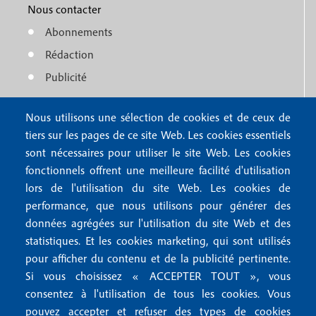
e
1
o
Nous contacter
n
Abonnements
t
u
Rédaction
e
f
Publicité
r
o
4
Nous utilisons une sélection de cookies et de ceux de
o
FAQ
tiers sur les pages de ce site Web. Les cookies essentiels
M
t
sont nécessaires pour utiliser le site Web. Les cookies
e
fonctionnels offrent une meilleure facilité d'utilisation
e
Mentions légales
lors de l'utilisation du site Web. Les cookies de
n
r
Mentions RGPD
performance, que nous utilisons pour générer des
u
2
données agrégées sur l'utilisation du site Web et des
Conditions générales de vente
f
statistiques. Et les cookies marketing, qui sont utilisés
Conditions générales d'utilisation
pour afficher du contenu et de la publicité pertinente.
o
Gestion des cookies
Si vous choisissez « ACCEPTER TOUT », vous
o
consentez à l'utilisation de tous les cookies. Vous
pouvez accepter et refuser des types de cookies
Recevoir notre newsletter