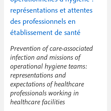
e
c
i
représentations et attentes
c
i
n
o
p
des professionnels en
a
c
n
établissement de santé
l
i
d
p
a
Prevention of care-associated
a
i
infection and missions of
l
r
operational hygiene teams:
e
e
representations and
expectations of healthcare
professionals working in
healthcare facilities