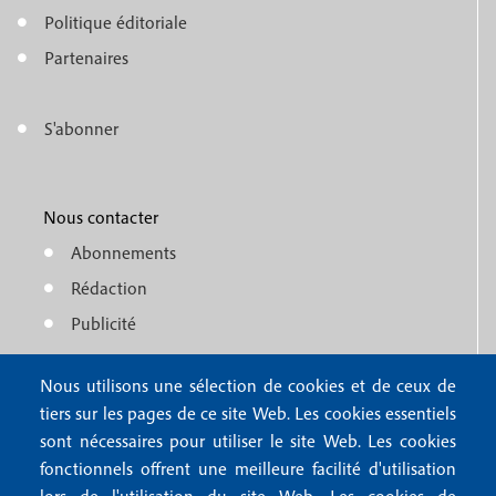
o
e
Politique éditoriale
o
n
Partenaires
t
u
e
S'abonner
f
M
r
o
e
1
o
Nous contacter
n
Abonnements
t
u
Rédaction
e
f
Publicité
r
o
4
Nous utilisons une sélection de cookies et de ceux de
o
FAQ
tiers sur les pages de ce site Web. Les cookies essentiels
M
t
sont nécessaires pour utiliser le site Web. Les cookies
e
fonctionnels offrent une meilleure facilité d'utilisation
e
Mentions légales