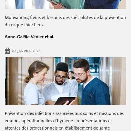
e
c
i
c
i
Motivations, freins et besoins des spécialistes de la prévention
n
o
p
du risque infectieux
a
c
n
l
Anne-Gaëlle Venier
et al.
i
d
p
a
06 JANVIER 2025
a
i
l
r
e
e
Prévention des infections associées aux soins et missions des
équipes opérationnelles d’hygiène : représentations et
attentes des professionnels en établissement de santé