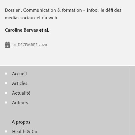
Dossier : Communication & formation – Infox : le défi des
médias sociaux et du web
Caroline Bervas
et al.
01 DÉCEMBRE 2020
Accueil
M
Articles
e
Actualité
n
Auteurs
u
A propos
f
m
Health & Co