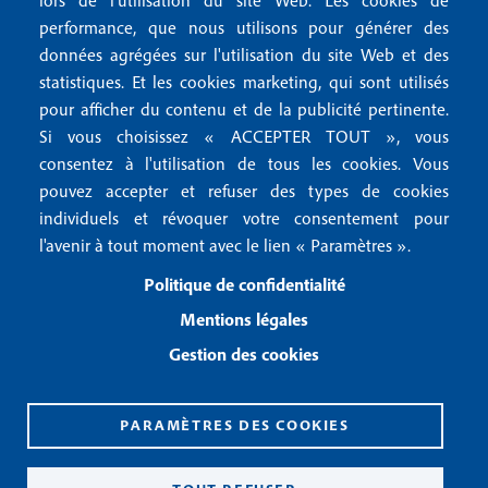
lors de l'utilisation du site Web. Les cookies de
n
r
Mentions RGPD
performance, que nous utilisons pour générer des
u
données agrégées sur l'utilisation du site Web et des
2
Conditions générales de vente
f
statistiques. Et les cookies marketing, qui sont utilisés
Conditions générales d'utilisation
pour afficher du contenu et de la publicité pertinente.
o
Gestion des cookies
Si vous choisissez « ACCEPTER TOUT », vous
o
consentez à l'utilisation de tous les cookies. Vous
pouvez accepter et refuser des types de cookies
Recevoir notre newsletter
t
individuels et révoquer votre consentement pour
e
l'avenir à tout moment avec le lien « Paramètres ».
R
e
r
Politique de confidentialité
c
3
e
Mentions légales
v
Gestion des cookies
o
i
r
n
PARAMÈTRES DES COOKIES
o
CPPAP 0926 X 94990
t
ISSN 2826-3847