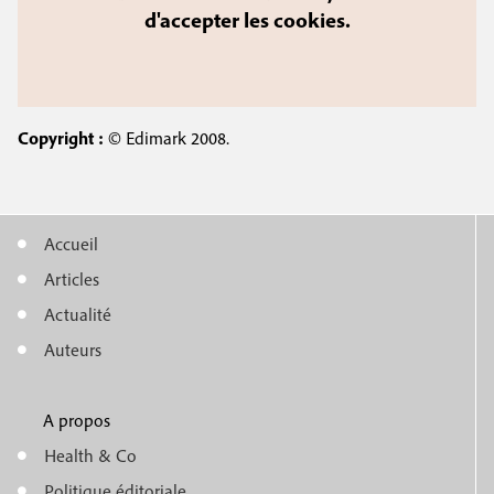
d'accepter les cookies.
Copyright :
© Edimark 2008.
Accueil
M
Articles
e
Actualité
n
Auteurs
u
A propos
f
m
Health & Co
o
Politique éditoriale