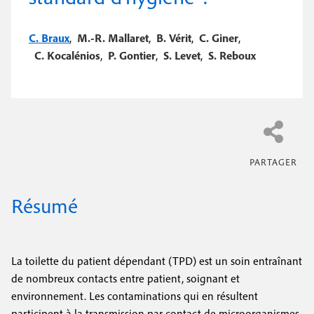
e
c
i
c
i
C. Braux
,
M.-R. Mallaret
,
B. Vérit
,
C. Giner
,
n
o
p
C. Kocalénios
,
P. Gontier
,
S. Levet
,
S. Reboux
a
c
n
l
i
d
p
a
a
i
l
r
e
e
Résumé
La toilette du patient dépendant (TPD) est un soin entraînant
de nombreux contacts entre patient, soignant et
environnement. Les contaminations qui en résultent
participent à la transmission par contact de microorganismes.