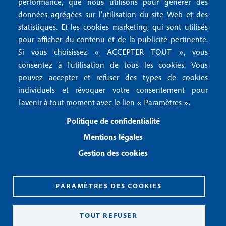
r
performance, que nous utilisons pour générer des
u
2
données agrégées sur l'utilisation du site Web et des
Conditions générales de vente
f
statistiques. Et les cookies marketing, qui sont utilisés
Conditions générales d'utilisation
pour afficher du contenu et de la publicité pertinente.
o
Gestion des cookies
Si vous choisissez « ACCEPTER TOUT », vous
o
consentez à l'utilisation de tous les cookies. Vous
pouvez accepter et refuser des types de cookies
Recevoir notre newsletter
t
individuels et révoquer votre consentement pour
e
l'avenir à tout moment avec le lien « Paramètres ».
R
e
r
Politique de confidentialité
c
3
e
Mentions légales
v
Gestion des cookies
o
i
r
n
PARAMÈTRES DES COOKIES
o
CPPAP 0926 X 94990
t
ISSN 2826-3847
TOUT REFUSER
r
Copyright© 2026