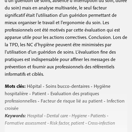
d’un guéridon de soins, absence d’interruption du soin, durée
du soin) mais en analyse multivariée, le seul facteur
significatif était l’utilisation d’un guéridon permettant de
mieux organiser le travail et l’ergonomie du soin. Les
professionnels ont été motivés par cette évaluation qui est
apparue utile pour les actions correctives. Conclusion. Lors de
la TPD, les NC d’hygiène peuvent étre minimisées par
l’utilisation d’un guéridon de soins. L’évaluation fine des
pratiques est indispensable pour affiner les messages de
prévention et fournir aux professionnels des référentiels
informatifs et ciblés.
Mots clés:
Hôpital
-
Soins bucco-dentaires
-
Hygiène
hospitalière
-
Patient
-
Evaluation des pratiques
professionnelles
-
Facteur de risque lié au patient
-
Infection
croisée
Keywords:
Hospital
-
Dental care
-
Hygiene
-
Patients
-
Formative assessment
-
Risk factor, patient
-
Cross-infection