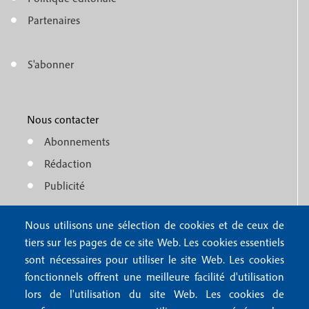
e
o
n
Partenaires
t
u
e
S'abonner
f
M
r
o
e
1
o
Nous contacter
n
Abonnements
t
u
Rédaction
e
f
Publicité
r
o
4
Nous utilisons une sélection de cookies et de ceux de
o
FAQ
tiers sur les pages de ce site Web. Les cookies essentiels
M
t
sont nécessaires pour utiliser le site Web. Les cookies
e
fonctionnels offrent une meilleure facilité d'utilisation
e
Mentions légales
lors de l'utilisation du site Web. Les cookies de
n
Mentions RGPD