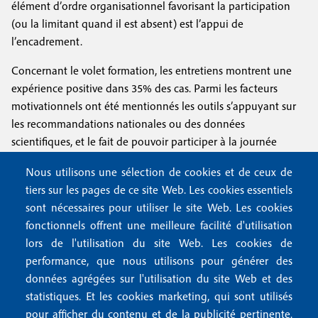
élément d’ordre organisationnel favorisant la participation
(ou la limitant quand il est absent) est l’appui de
l’encadrement.
Concernant le volet formation, les entretiens montrent une
expérience positive dans 35% des cas. Parmi les facteurs
motivationnels ont été mentionnés les outils s’appuyant sur
les recommandations nationales ou des données
scientifiques, et le fait de pouvoir participer à la journée
nationale et aux webinaires Actu-Spiadi pour se former et
Nous utilisons une sélection de cookies et de ceux de
actualiser ses connaissances. Les freins rencontrés par les
tiers sur les pages de ce site Web. Les cookies essentiels
hygiénistes sont le manque de ressources humaines
sont nécessaires pour utiliser le site Web. Les cookies
mobilisables pour participer aux sessions de formation, le
fonctionnels offrent une meilleure facilité d'utilisation
manque d’engagement des interlocuteurs dans
lors de l'utilisation du site Web. Les cookies de
l’établissement, l’absence d’outils de formation en
performance, que nous utilisons pour générer des
adéquation avec les attentes des apprenants et s’appuyant
données agrégées sur l'utilisation du site Web et des
sur la pédagogie active tels que des ateliers avec des mises en
statistiques. Et les cookies marketing, qui sont utilisés
situation pratique. Cette analyse va être complétée par des
pour afficher du contenu et de la publicité pertinente.