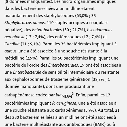
(8 données manquantes). Les micro-organismes impliqués
dans les bactériémies liées à un midline étaient
majoritairement des staphylocoques (63,0% ; 35
Staphylococcus aureus
, 110 staphylocoques à coagulase
négative), des
Enterobacterales
(50 ; 21,7%),
Pseudomonas
aeruginosa
(17 ; 7,4%), des entérocoques (17 ; 7,4%) et
Candida
(21 ; 9,1%). Parmi les 35 bactériémies impliquant
S.
aureus
, une a été associée à une souche résistante à la
méticilline (2,9%). Parmi les 50 bactériémies impliquant une
bactérie de l’ordre des
Enterobacterales
, 19 ont été associées à
une
Enterobacterale
de sensibilité intermédiaire ou résistante
aux céphalosporines de troisième génération (38,8% ; 1
donnée manquante), dont une produisant une
3
carbapénémase codée par
bla
. Enfin, parmi les 17
NDM
bactériémies impliquant
P. aeruginosa
, une a été associée à
une souche résistante aux carbapénèmes (5,9%). Au total, 21
des 230 bactériémies liées à un midline ont été associées à
une bactérie multirésistante aux antibiotiques (BMR) ou à