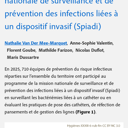
nationale de surveillance et de
e
c
i
c
prévention des infections liées à
i
n
o
p
un dispositif invasif (Spiadi)
a
c
n
l
i
d
Nathalie Van Der Mee-Marquet
,
Anne-Sophie Valentin
,
p
Florent Goube
,
Mathilde Farizon
a
,
Nicolas Duflot
,
Maris Dussartre
a
i
En 2025, 710 équipes de prévention du risque infectieux
l
r
réparties sur l’ensemble du territoire ont participé au
e
e
programme de la mission nationale de surveillance et de
prévention des infections liées à un dispositif invasif (Spiadi)
en surveillant les bactériémies liées à un cathéter ou en
évaluant les pratiques de pose des cathéters, de réfection de
pansements et de gestion des lignes
(Figure 1)
.