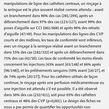
manipulations de ligne des cathéters centraux, un rinçage à
la seringue est le plus souvent réalisé comme attendu : avant
un branchement dans 96% des cas (281/294), après un
débranchement dans 97% des cas (123/127), avant 99% des
poses d’aiguille sur CCI (661/668) et après 96% des retraits
d’aiguille (47/49). Pour les manipulations des lignes des CVP
courts et des midlines, les taux de conformité sont inférieurs,
avec un rinçage à la seringue réalisé avant un branchement
dans 55% des cas (182/332) et après un débranchement dans
75% des cas (42/56). Les taux de conformité les moins élevés
concernent les injections (43% avant [63/148] et 66% après
[98/148]), et les prélèvements sanguins (59% avant [16/27], et
de 74% après [20/27]). Pour les cathéters utilisés de façon
continue, le rinçage après une perfusion médicamenteuse ou
une injection est attendu s’il est possible. Il a été observé
dans 56% des cas (232/411), soit pour 65% des cathéters
centraux et 48% des CVP (p<0,001). Le design des fiches ne
nous a pas permis de quantifier les opportunités non