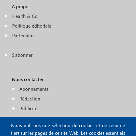
u
A propos
f
m
Health & Co
o
e
Politique éditoriale
o
n
Partenaires
t
u
e
S'abonner
f
M
r
o
e
1
o
Nous contacter
n
Abonnements
t
u
Rédaction
e
f
Publicité
r
o
4
Nous utilisons une sélection de cookies et de ceux de
o
FAQ
tiers sur les pages de ce site Web. Les cookies essentiels