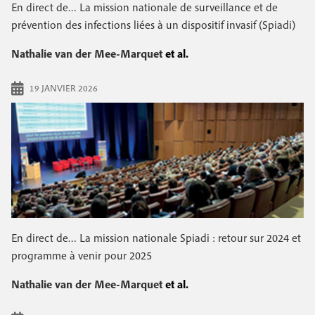
e
En direct de… La mission nationale de surveillance et de
c
i
c
prévention des infections liées à un dispositif invasif (Spiadi)
i
n
o
p
Nathalie van der Mee-Marquet
et al.
a
c
n
l
19 JANVIER 2026
i
d
p
a
a
i
l
r
e
e
En direct de… La mission nationale Spiadi : retour sur 2024 et
programme à venir pour 2025
Nathalie van der Mee-Marquet
et al.