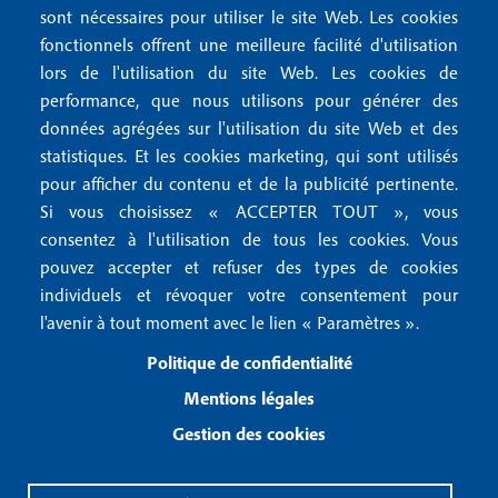
M
t
sont nécessaires pour utiliser le site Web. Les cookies
e
fonctionnels offrent une meilleure facilité d'utilisation
e
Mentions légales
lors de l'utilisation du site Web. Les cookies de
n
r
Mentions RGPD
performance, que nous utilisons pour générer des
u
données agrégées sur l'utilisation du site Web et des
2
Conditions générales de vente
f
statistiques. Et les cookies marketing, qui sont utilisés
Conditions générales d'utilisation
pour afficher du contenu et de la publicité pertinente.
o
Gestion des cookies
Si vous choisissez « ACCEPTER TOUT », vous
o
consentez à l'utilisation de tous les cookies. Vous
pouvez accepter et refuser des types de cookies
Recevoir notre newsletter
t
individuels et révoquer votre consentement pour
e
l'avenir à tout moment avec le lien « Paramètres ».
R
e
r
Politique de confidentialité
c
3
e
Mentions légales
v
Gestion des cookies
o
i
r